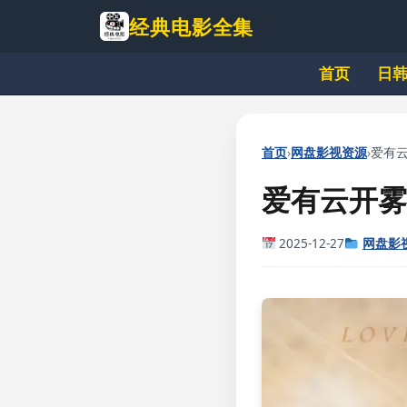
跳
经典电影全集
到
主
首页
日
要
内
容
›
›
首页
网盘影视资源
爱有云
爱有云开雾散
2025-12-27
网盘影