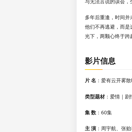
与无法言说的误会，
多年后重逢，时间并
他们不再逃避，而是
光下，两颗心终于跨
影片信息
片 名
：爱有云开雾散
类型题材
：爱情｜剧
集 数
：60集
主 演
：周宇航、张贻