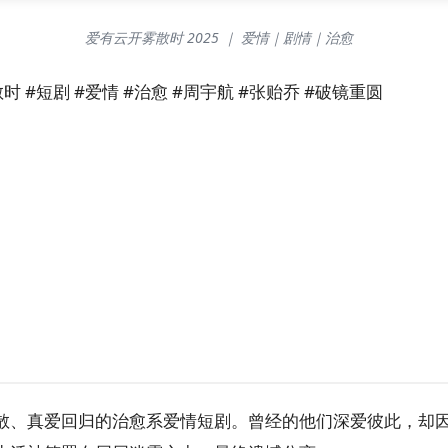
爱有云开雾散时 2025 ｜ 爱情｜剧情｜治愈
 #短剧 #爱情 #治愈 #周宇航 #张贻乔 #破镜重圆
散、真爱回归的治愈系爱情短剧。曾经的他们深爱彼此，却