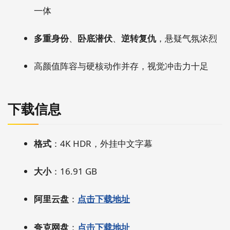
一体
多重身份
、
卧底潜伏
、
逆转复仇
，悬疑气氛浓烈
高颜值阵容与硬核动作并存，视觉冲击力十足
下载信息
格式
：4K HDR，外挂中文字幕
大小
：16.91 GB
阿里云盘
：
点击下载地址
夸克网盘
：
点击下载地址