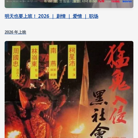
明天也要上班！ 2026 ｜ 剧情 ｜ 爱情 ｜ 职场
2026 年上映