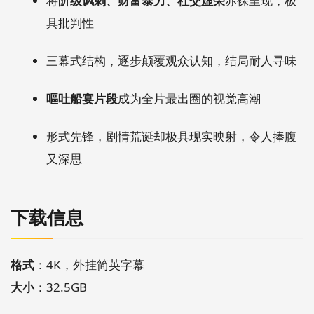
将
阶级讽刺、财富暴力、社交虚荣
赤裸呈现，极
具批判性
三幕式结构，逐步颠覆观众认知，结局耐人寻味
嘔吐船宴片段
成为全片最出圈的视觉高潮
形式先锋，剧情荒诞却极具现实映射，令人捧腹
又深思
下载信息
格式
：4K，外挂简英字幕
大小
：32.5GB