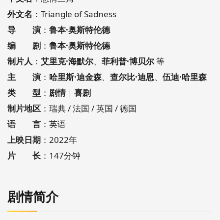
外文名
：Triangle of Sadness
导 演
：
鲁本·奥斯特伦德
编 剧
：
鲁本·奥斯特伦德
制片人
：
艾里克·海默尔
、
菲利普·博贝尔
等
主 演
：
哈里斯·迪金森
、
查尔比·迪恩
、
伍迪·哈里森
类 型
：
剧情
｜
喜剧
制片地区
：瑞典 / 法国 / 英国 / 德国
语 言
：英语
上映日期
：2022年
片 长
：147分钟
剧情简介