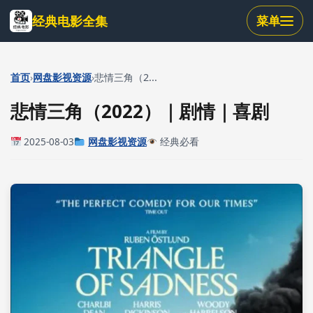
跳
经典电影全集
菜单
到
主
要
内
›
›
首页
网盘影视资源
悲情三角（2...
容
悲情三角（2022）｜剧情｜喜剧
2025-08-03
网盘影视资源
经典必看