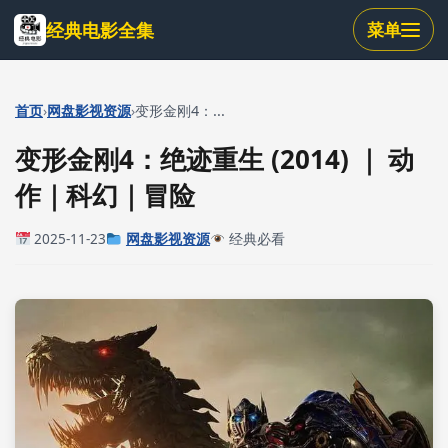
跳
经典电影全集
菜单
到
主
要
内
›
›
首页
网盘影视资源
变形金刚4：...
容
变形金刚4：绝迹重生 (2014) ｜ 动
作｜科幻｜冒险
2025-11-23
网盘影视资源
经典必看