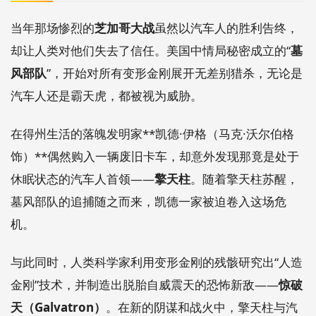
当年那场惨烈的
芝加哥大战
虽然以汽车人的胜利告终，
却让人类对他们失去了信任。美国中情局秘密成立的“
墓
风部队
”，开始对所有变形金刚展开无差别猎杀，无论是
汽车人还是霸天虎，都被视为威胁。
在得州生活的落魄发明家**凯德·伊格（马克·沃尔伯格
饰）**偶然购入一辆废旧卡车，却意外发现那竟是处于
休眠状态的汽车人首领——
擎天柱
。随着擎天柱苏醒，
墓风部队的追捕随之而来，凯德一家被迫卷入这场危
机。
与此同时，人类科学家利用变形金刚的残骸研究出“人造
金刚”技术，并制造出脱胎自威震天的恐怖新敌——
惊破
天（Galvatron）
。在新的阴谋和战火中，擎天柱与汽