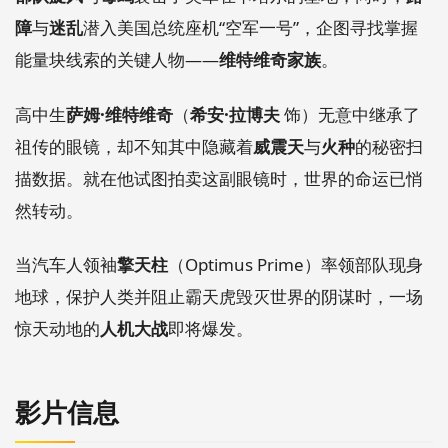
障
与
迷乱
潜入美国总统座机“空军一号”，企图寻找掌握
能量块线索的关键人物——
维特维奇家族
。
高中生
萨姆·维特维奇
（
希安·拉博夫
饰）无意中继承了
祖传的眼镜，却不知其中隐藏着
威震天
与
火种
的秘密扫
描数据。就在他试图拍卖这副眼镜时，世界的命运已悄
然转动。
当汽车人领袖
擎天柱
（Optimus Prime）率领部队现身
地球，保护人类并阻止霸天虎毁灭世界的阴谋时，一场
惊天动地的
人机大战
即将爆发。
影片信息