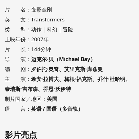
片 名：变形金刚
英 文：Transformers
类 型：动作｜科幻｜冒险
上映年份：2007年
片 长：144分钟
导 演：
迈克尔·贝（Michael Bay）
编 剧：
罗伯托·奥奇、艾里克斯·库兹曼
主 演：
希安·拉博夫、梅根·福克斯、乔什·杜哈明、
泰瑞斯·吉布森、乔恩·沃伊特
制片国家／地区：
美国
语 言：
英语 / 国语（多音轨）
影片亮点