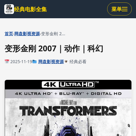
跳
经典电影全集
菜单
到
主
要
内
›
›
首页
网盘影视资源
变形金刚 2...
容
变形金刚 2007｜动作｜科幻
2025-11-19
网盘影视资源
经典必看