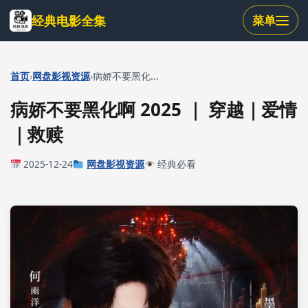
跳
经典电影全集
菜单
到
主
要
内
›
›
首页
网盘影视资源
病娇不要黑化...
容
病娇不要黑化啊 2025 ｜ 穿越｜爱情
｜救赎
2025-12-24
网盘影视资源
经典必看