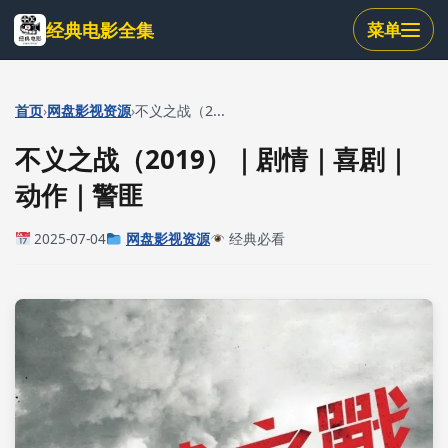
跳
经典电影全集
菜单
到
主
要
内
›
›
首页
网盘影视资源
不义之战（2...
容
不义之战（2019）｜剧情｜喜剧｜
动作｜警匪
2025-07-04
网盘影视资源
经典必看