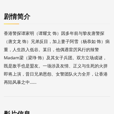
剧情简介
香港警探谭家明（谭耀文 饰）因多年前与挚友唐警探
（唐文龙 饰）兄弟反目，加上妻子阿雪（杨恭如 饰）病
重，人生跌入低谷。某日，他偶遇雷厉风行的辣警
Madam梁（梁琤 饰）及其女子兵团。双方立场成谜，
既是敌手也是盟友。一场涉及友情、正义与生死的火拼
即将上演，昔日兄弟恩怨、女警团队火力全开，让香港
再陷风暴之中……
影片信息