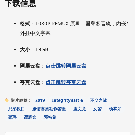
下载信息
格式
：1080P REMUX 原盘，国粤多音轨，内嵌/
外挂中文字幕
大小
：19GB
阿里云盘
：
点击跳转阿里云盘
夸克云盘
：
点击跳转夸克云盘
2019
IntegrityBattle
不义之战
影片标签：
兄弟反目
剧情喜剧动作警匪
唐文龙
女警
杨恭如
梁琤
谭耀文
邓特希