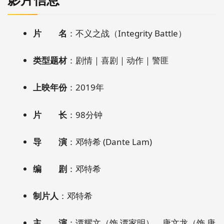
片 名
：不义之战（Integrity Battle）
类型题材
：剧情｜喜剧｜动作｜警匪
上映年份
：2019年
片 长
：98分钟
导 演
：邓特希 (Dante Lam)
编 剧
：邓特希
制片人
：邓特希
主 演
：谭耀文（饰 谭家明）、唐文龙（饰 唐