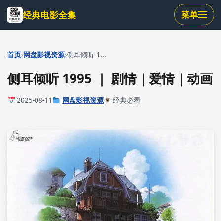
跳
经典电影全集
菜单
到
主
要
内
›
›
首页
网盘影视资源
侧耳倾听 1...
容
侧耳倾听 1995 ｜ 剧情｜爱情｜动画
2025-08-11
网盘影视资源
经典必看