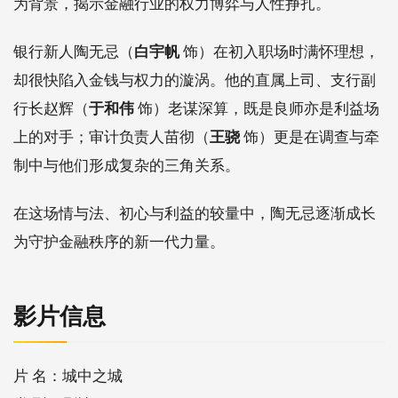
为背景，揭示金融行业的权力博弈与人性挣扎。
银行新人陶无忌（
白宇帆
饰）在初入职场时满怀理想，
却很快陷入金钱与权力的漩涡。他的直属上司、支行副
行长赵辉（
于和伟
饰）老谋深算，既是良师亦是利益场
上的对手；审计负责人苗彻（
王骁
饰）更是在调查与牵
制中与他们形成复杂的三角关系。
在这场情与法、初心与利益的较量中，陶无忌逐渐成长
为守护金融秩序的新一代力量。
影片信息
片 名：城中之城