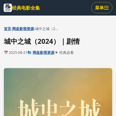
跳
经典电影全集
菜单
到
主
要
内
›
›
首页
网盘影视资源
城中之城（2...
容
城中之城（2024）｜剧情
2025-08-21
网盘影视资源
经典必看