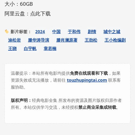
大小：60GB
阿里云盘：点此下载
2024
中国
于和伟
剧情
城中之城
影片标签：
涂松岩
滕华涛导演
滕肖澜原著
王劲松
王小枪编剧
王骁
白宇帆
章若楠
温馨提示：本站所有电影均提供
免费在线观看和下载
，如果
资源失效或无法播放，请前往
touzhupingtai.com
联系客
服协助。
版权声明：
经典电影全集 所发布的资源及图片版权归原作者
所有。本站仅供学习交流，未经授权
禁止商业采集或转载
。