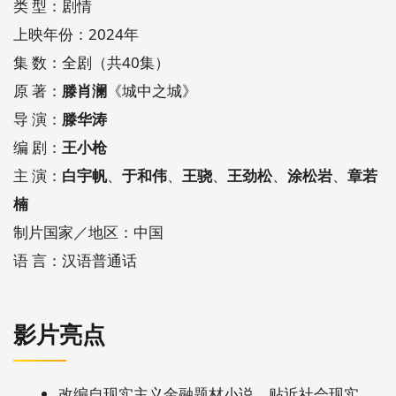
类 型：剧情
上映年份：2024年
集 数：全剧（共40集）
原 著：
滕肖澜
《城中之城》
导 演：
滕华涛
编 剧：
王小枪
主 演：
白宇帆
、
于和伟
、
王骁
、
王劲松
、
涂松岩
、
章若
楠
制片国家／地区：中国
语 言：汉语普通话
影片亮点
改编自现实主义金融题材小说，贴近社会现实