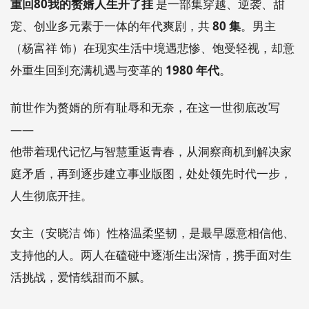
重回80我的赘婿人生开了挂
是一部集穿越、逆袭、甜
宠、创业多元素于一体的年代爽剧，共
80 集
。男主
（杨富祥 饰）在现实生活中境遇悲惨、饱受轻视，却意
外重生回到充满机遇与变革的
1980 年代
。
前世作为赘婿的所有耻辱和无奈，在这一世彻底改写
——
他带着现代记忆与智慧重返青春，从洞察商机到解决家
庭矛盾，再到逐步建立事业版图，处处领先时代一步，
人生彻底开挂。
女主（安晓洁 饰）性格温柔坚韧，是最早愿意相信他、
支持他的人。两人在磕碰中逐渐生出深情，携手面对生
活挑战，爱情线甜而不腻。