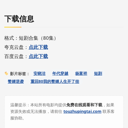
下载信息
格式：短剧合集（80集）
夸克云盘：
点此下载
百度云盘：
点此下载
安晓洁
年代穿越
杨富祥
短剧
影片标签：
赘婿逆袭
重回80我的赘婿人生开了挂
温馨提示：本站所有电影均提供
免费在线观看和下载
，如果
资源失效或无法播放，请前往
touzhupingtai.com
联系客
服协助。