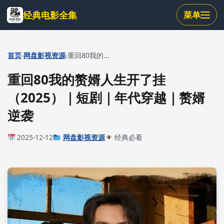
跳
经典电影全集
菜单
到
主
要
内
›
›
首页
网盘影视资源
重回80我的...
容
重回80我的赘婿人生开了挂
（2025）｜短剧｜年代穿越｜赘婿
逆袭
2025-12-12
网盘影视资源
经典必看