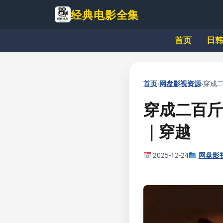
跳
经典电影全集
到
主
首页
日
要
内
容
›
›
首页
网盘影视资源
穿成二
穿成二百斤
｜穿越
2025-12-24
网盘影