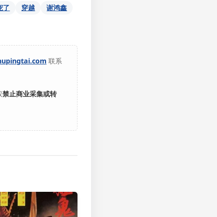
宠了
穿越
谢鸿鑫
hupingtai.com
联系
权
禁止商业采集或转