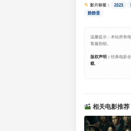
2025
影片标签：
静静香
温馨提示：本站所有
客服协助。
版权声明：
经典电影全
载
。
相关电影推荐