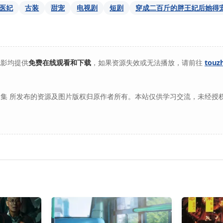
医妃
古装
甜宠
电视剧
短剧
穿成二百斤的胖王妃后她得
电影均提供
免费在线观看和下载
，如果资源失效或无法播放，请前往
touz
集 所发布的资源及图片版权归原作者所有。本站仅供学习交流，未经授