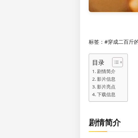
标签：#穿成二百斤的胖
目录
剧情简介
影片信息
影片亮点
下载信息
剧情简介