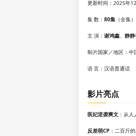
更新时间：2025年1
集 数：
80集
（全集）
主 演：
谢鸿鑫
、
静静
制片国家／地区：中
语 言：汉语普通话
影片亮点
医妃逆袭爽文
：从人
反差萌CP
：二百斤的