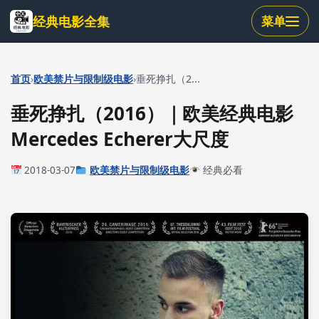
跳
经典电影全集
菜单
到
主
要
内
›
›
首页
欧美禁片与限制级电影
垂死挣扎（2...
容
垂死挣扎（2016）｜欧美经典电影
Mercedes Echerer大尺度
2018-03-07
欧美禁片与限制级电影
经典必看