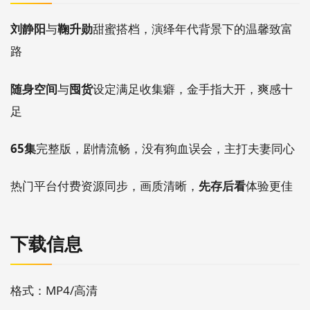
刘静阳
与
鞠升勋
甜蜜搭档，演绎年代背景下的温馨致富
路
随身空间
与
囤货
设定满足收集癖，金手指大开，爽感十
足
65集
完整版，剧情流畅，没有狗血误会，主打夫妻同心
热门平台付费资源同步，画质清晰，
先存后看
体验更佳
下载信息
格式：MP4/高清