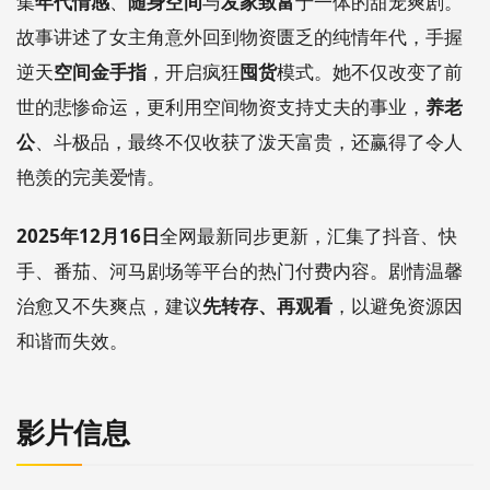
集
年代情感
、
随身空间
与
发家致富
于一体的甜宠爽剧。
故事讲述了女主角意外回到物资匮乏的纯情年代，手握
逆天
空间金手指
，开启疯狂
囤货
模式。她不仅改变了前
世的悲惨命运，更利用空间物资支持丈夫的事业，
养老
公
、斗极品，最终不仅收获了泼天富贵，还赢得了令人
艳羡的完美爱情。
2025年12月16日
全网最新同步更新，汇集了抖音、快
手、番茄、河马剧场等平台的热门付费内容。剧情温馨
治愈又不失爽点，建议
先转存、再观看
，以避免资源因
和谐而失效。
影片信息