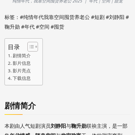
纯情年代，我靠空间囤货养老公 2025 ｜ 年代｜空间｜甜宠
标签：#纯情年代我靠空间囤货养老公 #短剧 #刘静阳 #
鞠升勋 #年代 #空间 #囤货
目录
剧情简介
影片信息
影片亮点
下载信息
剧情简介
本剧由人气短剧演员
刘静阳
与
鞠升勋
联袂主演，是一部