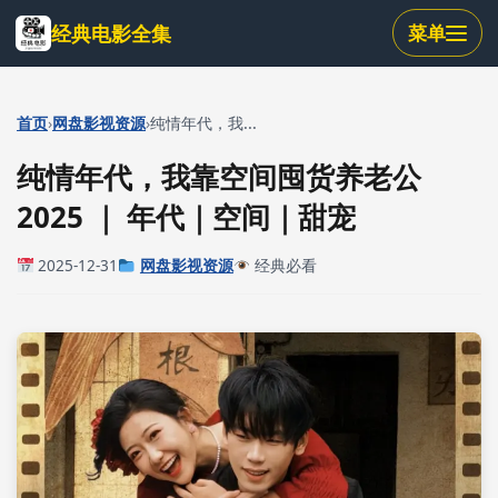
跳
经典电影全集
菜单
到
主
要
内
›
›
首页
网盘影视资源
纯情年代，我...
容
纯情年代，我靠空间囤货养老公
2025 ｜ 年代｜空间｜甜宠
2025-12-31
网盘影视资源
经典必看