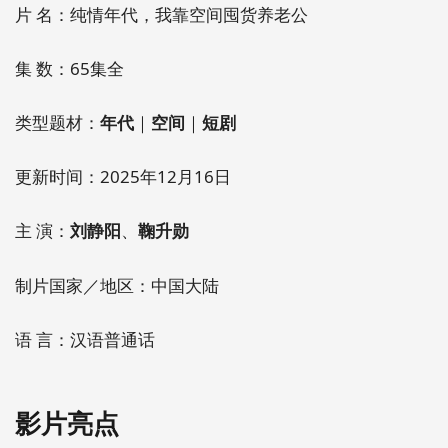
片 名：纯情年代，我靠空间囤货养老公
集 数：65集全
类型题材：
年代
｜
空间
｜
短剧
更新时间：2025年12月16日
主 演：
刘静阳
、
鞠升勋
制片国家／地区：中国大陆
语 言：汉语普通话
影片亮点