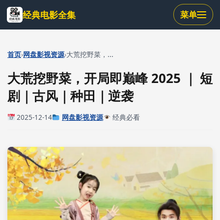
跳
经典电影全集
菜单
到
主
要
内
›
›
首页
网盘影视资源
大荒挖野菜，...
容
大荒挖野菜，开局即巅峰 2025 ｜ 短
剧｜古风｜种田｜逆袭
2025-12-14
网盘影视资源
经典必看