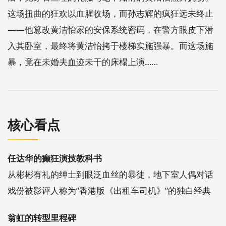
这场扭曲的狂欢以血腥收场，而孙志辉的疯狂远未终止
——他篡改黄洁怡家的安保系统密码，在警方眼皮下潜
入其卧室，最终将黄洁怡拷于楼梯实施强暴。而这场施
暴，竟在未婚夫血迹未干的床榻上演……
核心看点
任达华的癫狂演技教科书
从彬彬有礼的绅士到眼泛血丝的暴徒，地下室人偶对话
戏份被影评人称为”香港版《出租车司机》”的独白经典
翁虹的转型里程碑