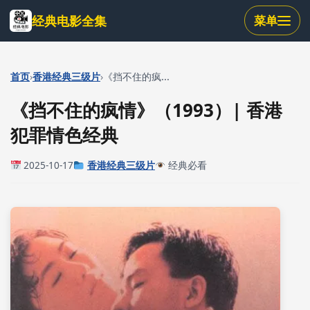
跳
经典电影全集
菜单
到
主
要
内
›
›
首页
香港经典三级片
《挡不住的疯...
容
《挡不住的疯情》（1993）| 香港
犯罪情色经典
2025-10-17
香港经典三级片
经典必看