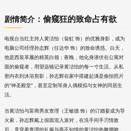
：偷窥狂的致命占有欲
剧情简介
电视台当红主持人黄洁怡（翁虹 饰）的优雅身影，成为
电脑公司经理孙志辉（任达华 饰）的致命诱惑。白天，
他是西装革履的精英白领；夜晚，他化身潜伏在公寓对
面的偷窥者，用望远镜记录黄洁怡的每一寸生活。从私
密内衣到沐浴剪影，孙志辉在家中搭建起满是偷拍照片
的”神圣殿堂”，甚至定制等身人偶模拟与女神的同居生
活。
当黄洁怡与富商男友查理（王敏德 饰）的订婚宴成为导
火索，孙志辉戴上假面混入派对，在洗手间手刃情敌
后，竟穿着查理的礼服与毫不知情的黄洁怡热舞拥吻。