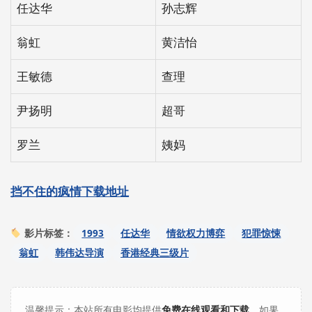
任达华
孙志辉
翁虹
黄洁怡
王敏德
查理
尹扬明
超哥
罗兰
姨妈
挡不住的疯情下载地址
1993
任达华
情欲权力博弈
犯罪惊悚
影片标签：
翁虹
韩伟达导演
香港经典三级片
温馨提示：本站所有电影均提供
免费在线观看和下载
，如果