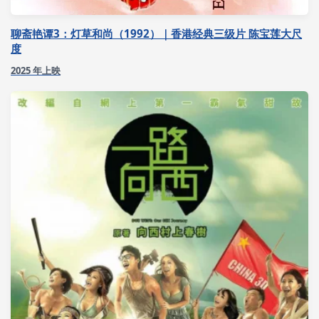
聊斋艳谭3：灯草和尚（1992）｜香港经典三级片 陈宝莲大尺
度
2025 年上映