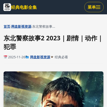
跳
经典电影全集
菜单
到
主
要
内
›
›
首页
网盘影视资源
东北警察故事...
容
东北警察故事2 2023｜剧情｜动作｜
犯罪
2025-11-26
网盘影视资源
经典必看