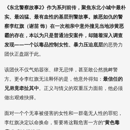
《东北警察故事2》作为系列前传，聚焦东北小城中最朴
实、最凶猛、最有血性的基层刑警故事。嫉恶如仇的警
察李红旗（谢苗 饰）在一次相亲中意外撞见当地涉黄恶
霸的存在，本以为只是普通治安案件，却随着深入调查
发现——一个以毒品控制女性、暴力压迫底层
的恶势力
团伙正盘踞于此。
该团伙不仅气焰嚣张、肆无忌惮，甚至敢公然挑衅警
方。更令李红旗无法释怀的是，他意外得知：
最信任的
兄弟竟牵扯其中
。正义与情义的双重压力面前，他必须
做出艰难抉择。
面对一个个无辜被侵害的女性和一群毫无人性的罪犯，
李红旗决定以命换命，誓要将这颗危害一方的“
黄色毒