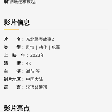
瘤
”彻底连根拔起。
影片信息
片 名：
东北警察故事2
类 型：
剧情｜动作｜犯罪
上 映 年：
2023年
清 晰：
4K
主 演：
谢苗 等
制片地区：
中国大陆
语 言：
汉语普通话
影片亮点