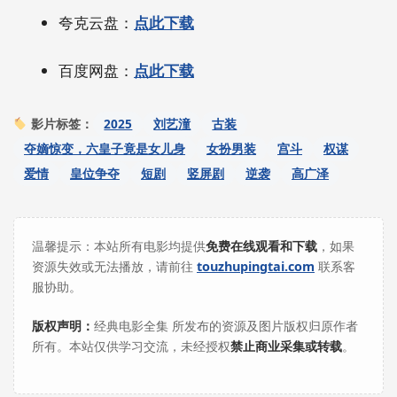
夸克云盘：
点此下载
百度网盘：
点此下载
2025
刘艺潼
古装
影片标签：
夺嫡惊变，六皇子竟是女儿身
女扮男装
宫斗
权谋
爱情
皇位争夺
短剧
竖屏剧
逆袭
高广泽
温馨提示：本站所有电影均提供
免费在线观看和下载
，如果
资源失效或无法播放，请前往
touzhupingtai.com
联系客
服协助。
版权声明：
经典电影全集 所发布的资源及图片版权归原作者
所有。本站仅供学习交流，未经授权
禁止商业采集或转载
。