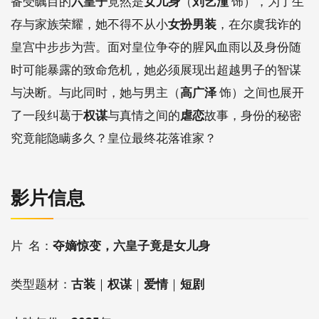
备受瞩目的
六皇子
竟然是
女儿身
（
刘艺潼
饰），为了生
存与家族荣耀，她不得不从小
女扮男装
，在尔虞我诈的
皇宫中步步为营。面对皇位争夺的腥风血雨以及身份随
时可能暴露的致命危机，她必须展现出超越男子的智谋
与决断。与此同时，她与男主（
高广泽
饰）之间也展开
了一段纠葛于
权谋
与真情之间的
虐恋
故事，身份的秘密
究竟能隐瞒多久？皇位最终花落谁家？
影片信息
片 名：
夺嫡惊变，六皇子竟是女儿身
类型题材：
古装
｜
权谋
｜
爱情
｜
短剧