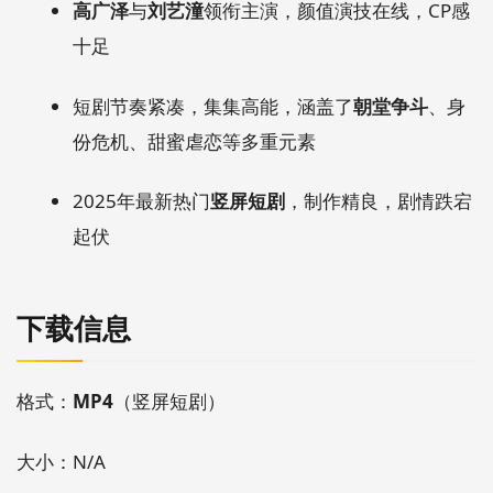
高广泽
与
刘艺潼
领衔主演，颜值演技在线，CP感
十足
短剧节奏紧凑，集集高能，涵盖了
朝堂争斗
、身
份危机、甜蜜虐恋等多重元素
2025年最新热门
竖屏短剧
，制作精良，剧情跌宕
起伏
下载信息
格式：
MP4
（竖屏短剧）
大小：N/A