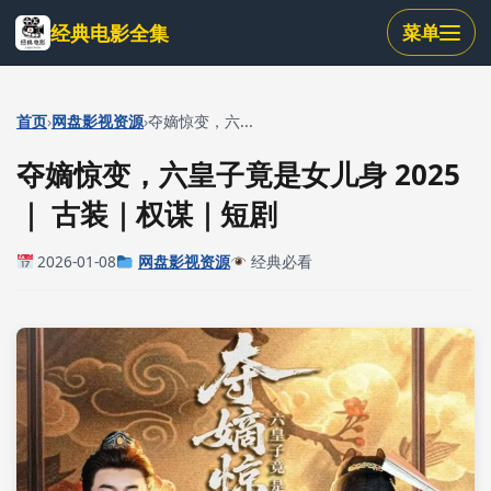
跳
经典电影全集
菜单
到
主
要
内
›
›
首页
网盘影视资源
夺嫡惊变，六...
容
夺嫡惊变，六皇子竟是女儿身 2025
｜ 古装｜权谋｜短剧
2026-01-08
网盘影视资源
经典必看