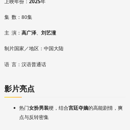
上映年份：
2025
年
集 数：80集
主 演：
高广泽
、
刘艺潼
制片国家／地区：中国大陆
语 言：汉语普通话
影片亮点
热门
女扮男装
梗，结合
宫廷夺嫡
的高能剧情，爽
点与反转密集