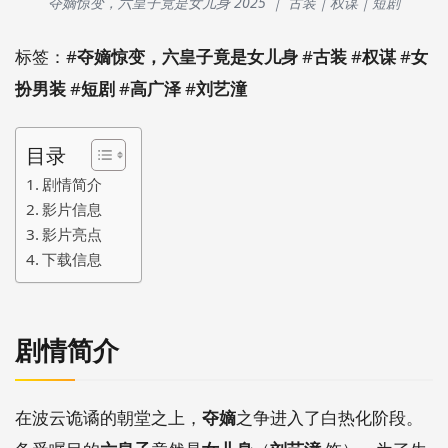
夺嫡惊变，六皇子竟是女儿身 2025 ｜ 古装｜权谋｜短剧
标签：#
夺嫡惊变，六皇子竟是女儿身
#
古装
#
权谋
#
女
扮男装
#
短剧
#
高广泽
#
刘艺潼
目录
剧情简介
影片信息
影片亮点
下载信息
剧情简介
在波云诡谲的朝堂之上，
夺嫡
之争进入了白热化阶段。