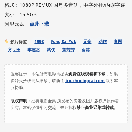
格式：1080P REMUX 国粤多音轨，中字外挂/内嵌字幕
大小：15.9GB
阿里云盘：
点此下载
1993
Fong Sai Yuk
元奎
动作
喜剧
影片标签：
方世玉
李连杰
武侠
萧芳芳
香港
温馨提示：本站所有电影均提供
免费在线观看和下载
，如果
资源失效或无法播放，请前往
touzhupingtai.com
联系客
服协助。
版权声明：
经典电影全集 所发布的资源及图片版权归原作者
所有。本站仅供学习交流，未经授权
禁止商业采集或转载
。