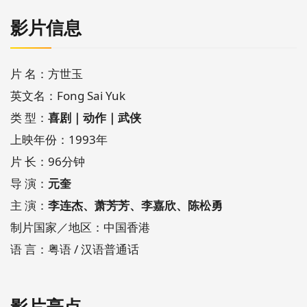
影片信息
片 名：方世玉
英文名：Fong Sai Yuk
类 型：
喜剧｜动作｜武侠
上映年份：1993年
片 长：96分钟
导 演：
元奎
主 演：
李连杰、萧芳芳、李嘉欣、陈松勇
制片国家／地区：中国香港
语 言：粤语 / 汉语普通话
影片亮点