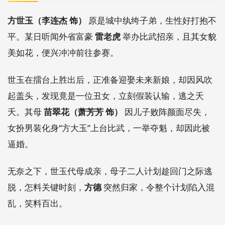
方世玉（李连杰 饰）
原是城中纨绔子弟，生性好打抱不
平。某日听闻外省富豪
雷老虎
举办比武招亲，且其女貌
美如花，便兴冲冲前往参赛。
世玉在擂台上胜出后，正准备迎娶未来新娘，却因风吹
起盖头，发现竟是一位丑女，立刻假装认输，逃之夭
夭。其母
苗翠花（萧芳芳 饰）
因儿子败阵颜面尽失，
女扮男装化身“方大玉”上台比武，一举夺魁，却因此被
逼婚。
无奈之下，世玉代母成亲，母子二人计划趁回门之际逃
脱，怎料关键时刻，
方德
突然归家，令整个计划陷入混
乱，笑料百出。