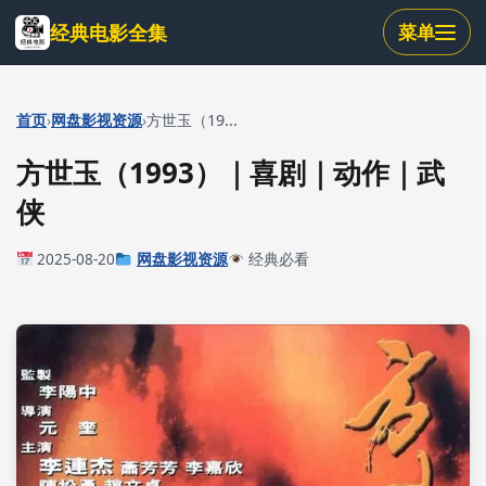
跳
经典电影全集
菜单
到
主
要
内
›
›
首页
网盘影视资源
方世玉（19...
容
方世玉（1993）｜喜剧｜动作｜武
侠
2025-08-20
网盘影视资源
经典必看