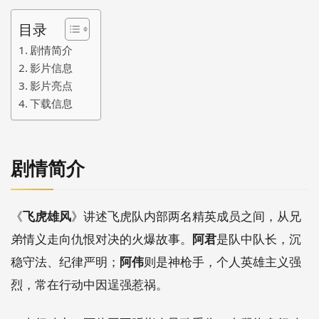
目录
剧情简介
影片信息
影片亮点
下载信息
剧情简介
《
飞虎雄风
》讲述飞虎队内部两名精英成员之间，从兄
弟情义走向仇恨对决的火爆故事。
阿君
是队中队长，沉
稳守法、纪律严明；
阿伟
则是神枪手，个人英雄主义强
烈，常在行动中因逞强惹祸。