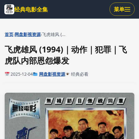
跳
经典电影全集
菜单
到
主
要
内
›
›
首页
网盘影视资源
飞虎雄风 (...
容
飞虎雄风 (1994)｜动作｜犯罪｜飞
虎队内部恩怨爆发
2025-12-04
网盘影视资源
经典必看