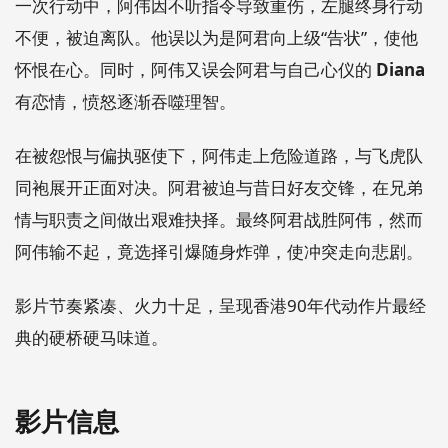
一次行动中，阿伟因不听指令导致重伤，左腿终身行动
不便，被迫离队。他误以为是阿君向上级“告状”，使他
怀恨在心。同时，阿伟又误会阿君与自己心仪的
Diana
有恋情，愤怒逐渐吞噬理智。
在被怨恨与偏执驱使下，阿伟走上危险道路，与飞虎队
同袍展开正面对决。阿君被迫与昔日好友交锋，在兄弟
情与职责之间做出艰难抉择。最终阿君战胜阿伟，然而
阿伟输不起，竟选择引爆随身炸弹，使冲突走向悲剧。
影片节奏紧凑、火力十足，呈现香港90年代动作片最经
典的硬桥硬马味道。
影片信息