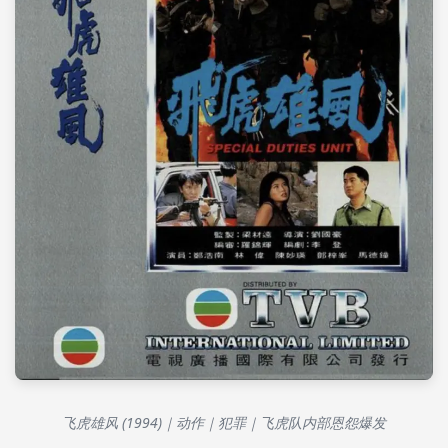
飞虎雄风 (1994)｜动作｜犯罪｜飞虎队内部恩怨爆发