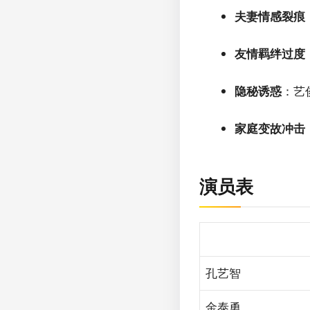
夫妻情感裂痕
友情羁绊过度
隐秘诱惑
：艺
家庭变故冲击
演员表
孔艺智
金泰勇