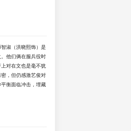
师智淑（洪晓熙饰）是
火。他们俩在服兵役时
济上对在文也是毫不犹
亲密，但仍感激艺俊对
妙平衡面临冲击，埋藏