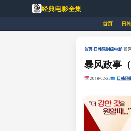
跳
经典电影全集
到
主
首页
日
要
内
容
›
›
首页
日韩限制级电影
暴风
暴风政事（
2018-02-23
日韩限