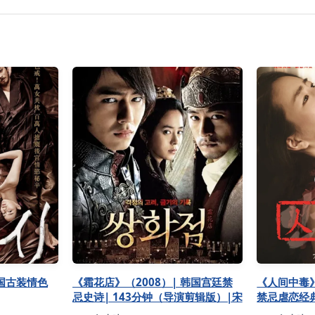
韩国古装情色
《霜花店》（2008）| 韩国宫廷禁
《人间中毒》
忌史诗| 143分钟（导演剪辑版）|宋
禁忌虐恋经
智孝全裸登场