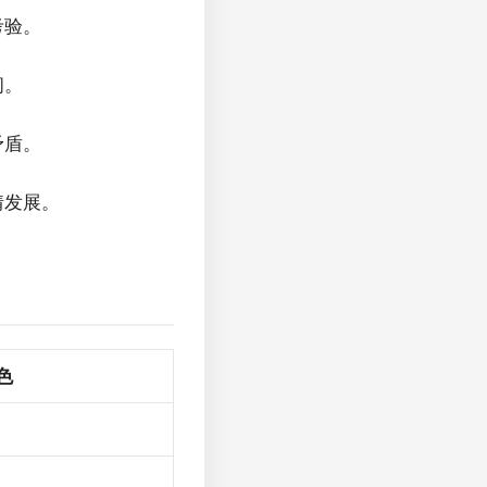
考验。
问。
矛盾。
情发展。
色