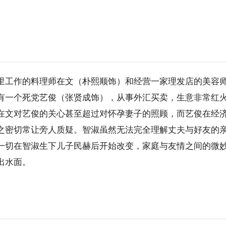
里工作的料理师在文（朴熙顺饰）和经营一家理发店的美容
有一个死党艺俊（张贤成饰），从事外汇买卖，生意非常红
在文对艺俊的关心甚至超过对怀孕妻子的照顾，而艺俊在经
之密切常让旁人质疑。智淑虽然无法完全理解丈夫与好友的
一切在智淑生下儿子民赫后开始改变，家庭与友情之间的微
出水面。