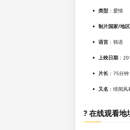
类型
：爱情
制片国家/地区
语言
：韩语
上映日期
：20
片长
：75分钟
又名
：绯闻风暴 /
?️ 在线观看地