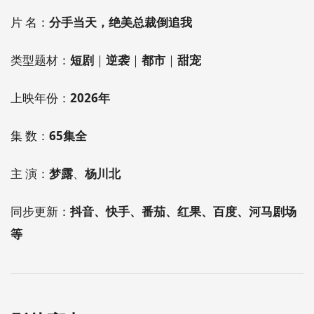
片 名：
分手当天，绝美总裁倒追我
类型题材：
短剧
｜
逆袭
｜
都市
｜
甜宠
上映年份：
2026年
集 数：
65集全
主 演：
梦露
、
杨川北
同步更新：
抖音、快手、番茄、红果、百度、河马剧场
等