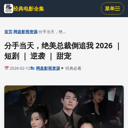
跳
经典电影全集
菜单
到
主
要
内
›
›
首页
网盘影视资源
分手当天，绝...
容
分手当天，绝美总裁倒追我 2026 ｜
短剧 ｜ 逆袭 ｜ 甜宠
2026-02-12
网盘影视资源
经典必看