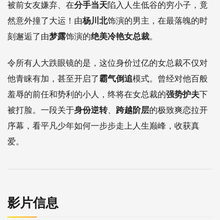
被前女友嫌弃、在
分手当天
陷入人生低谷的穷小子，竟
然意外撞了大运！由
杨川北
饰演的男主，在最落魄的时
刻邂逅了由
梦露
饰演的
绝美冷艳女总裁
。
令所有人大跌眼镜的是，这位身价过亿的女总裁不仅对
他青睐有加，甚至开启了
霸气倒追
模式。曾经对他百般
羞辱的前任和势利的小人，终将在女总裁的
强势护夫
下
被打脸。一段关于
身份逆转
、
跨越阶层
的极致爽恋拉开
序幕，看平凡少年如何一步步走上人生巅峰，收获真
爱。
影片信息