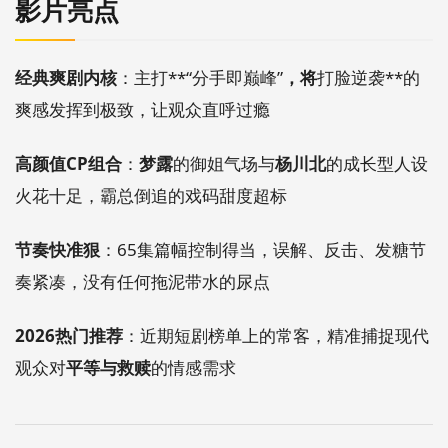
影片亮点
经典爽剧内核
：主打**“分手即巅峰”
，将
打脸逆袭**的
爽感发挥到极致，让观众直呼过瘾
高颜值CP组合
：
梦露
的御姐气场与
杨川北
的成长型人设
火花十足，霸总倒追的戏码甜度超标
节奏快准狠
：65集篇幅控制得当，误解、反击、发糖节
奏紧凑，没有任何拖泥带水的尿点
2026热门推荐
：近期短剧榜单上的常客，精准捕捉现代
观众对
平等与救赎
的情感需求