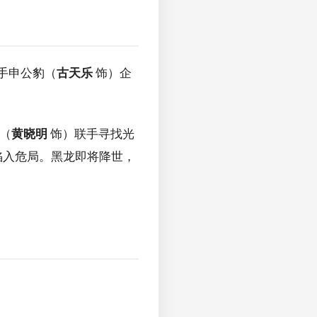
手申公豹（
古天乐
饰）企
（
黄晓明
饰）联手寻找光
陷入危局。黑龙即将降世，