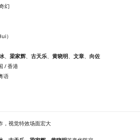
奇幻
Hui）
冰
、
梁家辉
、
古天乐
、
黄晓明
、
文章
、
向佐
/ 香港
 粤语
作，视觉特效场面宏大