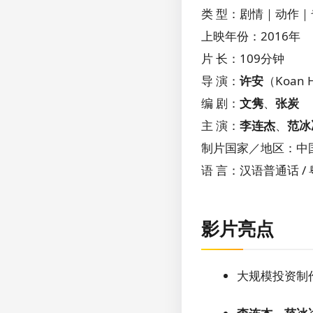
类 型：剧情｜动作｜
上映年份：2016年
片 长：109分钟
导 演：
许安
（Koan 
编 剧：
文隽
、
张炭
主 演：
李连杰
、
范冰
制片国家／地区：中国 
语 言：汉语普通话 /
影片亮点
大规模投资制