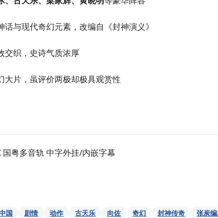
冰、古天乐、梁家辉、黄晓明
等豪华阵容
神话与现代奇幻元素，改编自《封神演义》
效交织，史诗气质浓厚
幻大片，虽评价两极却极具观赏性
UX 国粤多音轨 中字外挂/内嵌字幕
中国
剧情
动作
古天乐
向佐
奇幻
封神传奇
张炭编