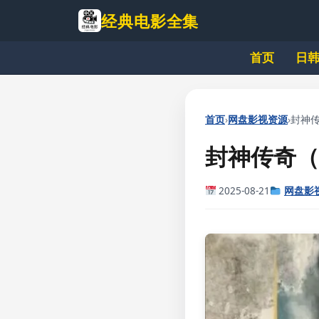
跳
经典电影全集
到
主
首页
日
要
内
容
›
›
首页
网盘影视资源
封神传奇
封神传奇（
2025-08-21
网盘影