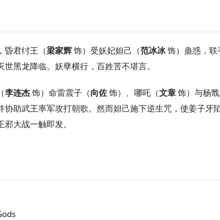
，昏君纣王（
梁家辉
饰）受妖妃妲己（
范冰冰
饰）蛊惑，联
灭世黑龙降临。妖孽横行，百姓苦不堪言。
（
李连杰
饰）命雷震子（
向佐
饰）、哪吒（
文章
饰）与杨戬
并协助武王率军攻打朝歌。然而妲己施下逆生咒，使姜子牙
正邪大战一触即发。
ods