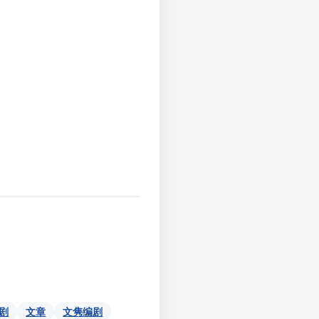
剧
文章
文隽编剧