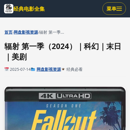
跳
经典电影全集
菜单
到
主
要
内
›
›
首页
网盘影视资源
辐射 第一季...
容
辐射 第一季（2024）｜科幻｜末日
｜美剧
2025-07-14
网盘影视资源
经典必看