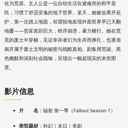
化为荒原。主人公是一位自幼生活在避难所的和平居
民，习惯了舒适安逸的地下世界。某天，她被迫离开庇
护，第一次踏上地面，却震惊地发现外面世界早已天翻
地覆——贫富差距巨大，秩序崩溃，暴力横行。她在荒
芜的废土中穿梭，见证幸存者们为生存而挣扎，也逐渐
揭开属于废土文明的秘密与残酷真相。剧集用荒诞、黑
色幽默和深刻社会隐喻，呈现出一幅超现实的末世图
景。
影片信息
片 名
：辐射 第一季（Fallout Season 1）
类型题材
：科幻｜末日｜美剧