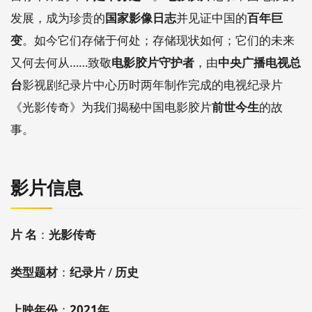
发展，成为珍贵的
国家影像日志
并见证中国的
百年巨
变
。如今它们存储于何处；存储现状如何；它们的未来
又何去何从……致敬
电影胶片守护者
，由
中央广播电视总
台
影视剧纪录片中心历时两年制作完成的电视纪录片
《光影传奇》为我们揭秘中国电影胶片
前世今生
的故
事。
影片信息
片 名
：
光影传奇
类型题材
：
纪录片
/
历史
上映年份
：
2021年