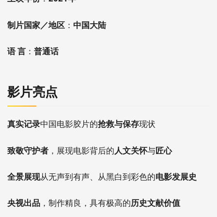
制片国家／地区
：
中国大陆
语 言
：
普通话
影片亮点
真实记录
中国电影胶片的
抢救与保存
现状
致敬守护者
，展现电影背后的
人文关怀
与
匠心
全景展现
从无声到有声、从黑白到彩色的
电影发展史
央视出品
，制作精良，具有极高的
历史文献价值