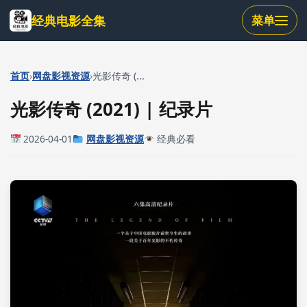
跳
经典电影全集
菜单
到
主
要
内
›
›
首页
网盘影视资源
光影传奇 (...
容
光影传奇 (2021) | 纪录片
2026-04-01
网盘影视资源
经典必看