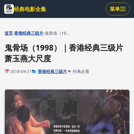
跳
经典电影全集
菜单
到
主
要
内
›
›
首页
香港经典三级片
鬼骨场（19...
容
鬼骨场（1998）｜香港经典三级片
萧玉燕大尺度
2018-04-21
香港经典三级片
经典必看