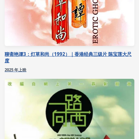
聊斋艳谭3：灯草和尚（1992）｜香港经典三级片 陈宝莲大尺
度
2025 年上映