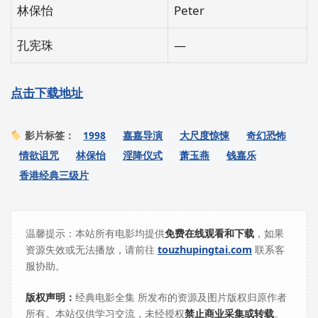
林保怡
Peter
孔宪珠
—
点击下载地址
1998
嘉嘉导演
大尺度惊悚
奇幻恐怖
影片标签：
情欲诅咒
林保怡
淫降仪式
萧玉燕
钱嘉乐
香港经典三级片
温馨提示：本站所有电影均提供
免费在线观看和下载
，如果
资源失效或无法播放，请前往
touzhupingtai.com
联系客
服协助。
版权声明：
经典电影全集 所发布的资源及图片版权归原作者
所有。本站仅供学习交流，未经授权
禁止商业采集或转载
。