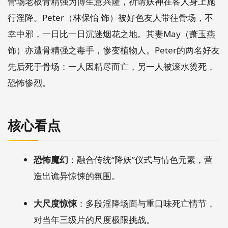
骨场老板骨精强为博生意兴隆，祈请妖神在客人身上施
行淫降。Peter（林保怡 饰）被好色友人带往骨场，不
幸中邪，一日比一日沉迷烟花之地。其妻May（萧玉燕
饰）亦遭骨精强之毒手，惨变植物人。Peter的两名好友
先后死于骨场：一人因精尽而亡，另一人被滚水烫死，
恐怖惨烈。
核心看点
恐怖魔幻
：融合传统“降妖”仪式与情色元素，营
造出诡异惊悚的氛围。
大尺度惊悚
：多段淫降场面与重口味死亡情节，
对当年三级片的尺度极限挑战。