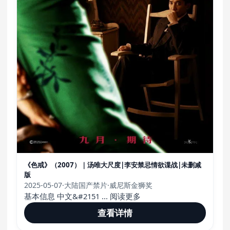
《色戒》（2007）｜汤唯大尺度|李安禁忌情欲谍战|未删减
版
2025-05-07
·
大陆国产禁片
·
威尼斯金狮奖
基本信息 中文&#2151 ... 阅读更多
查看详情