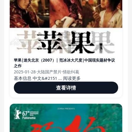
苹果|迷失北京（2007）| 范冰冰大尺度|中国现实题材争议
之作
2025-01-28
·
大陆国产禁片
·
情欲纠葛
基本信息 中文&#2151 ... 阅读更多
查看详情