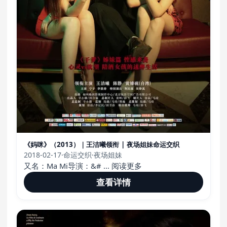
《妈咪》（2013）｜王洁曦领衔 | 夜场姐妹命运交织
2018-02-17
·
命运交织
·
夜场姐妹
又名：Ma Mi导演：&# ... 阅读更多
查看详情