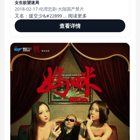
女生欲望迷局
2018-02-17
·
伦理悲剧
·
大陆国产禁片
又名：援交少&#22899 ... 阅读更多
查看详情