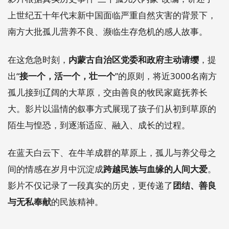
上世纪五十年代末新中国面临严重自然灾害的背景下，
南方大批孤儿营养不良、濒临生存危机的感人故事。
在这危急时刻，
内蒙古自治区党委和政府主动请缨
，提
出“
接一个，活一个，壮一个
”的原则，将近3000名南方
孤儿接到辽阔的大草原，交由善良的牧民家庭抚养长
大。影片以温情的叙事方式展现了孩子们从初到草原的
陌生与惶恐，到逐渐适应、融入、成长的过程。
在蓝天白云下、在牛羊成群的草原上，孤儿与养父母之
间的情感在岁月中沉淀成
跨越民族与血缘的人间大爱
。
影片不仅记录了一段真实的历史，更传递了
团结、善良
与无私奉献
的民族精神。