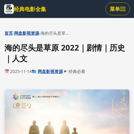
跳
经典电影全集
菜单
到
主
要
内
›
›
首页
网盘影视资源
海的尽头是草...
容
海的尽头是草原 2022｜剧情｜历史
｜人文
2025-11-14
网盘影视资源
经典必看