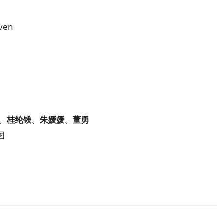
ven
、
桂纶镁
、
朱媛媛
、
董勇
国