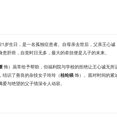
21岁生日，是一名孤独症患者。自母亲去世后，父亲王心诚
身患肝癌，自觉时日无多，最大的牵挂便是儿子的未来。
媛
饰）虽常给予帮助，但福利院与学校的拒绝让王心诚无所
，结识了善良的杂技女子玲玲（
桂纶镁
饰）。面对时间的紧
满爱与绝望的父子情深令人动容。