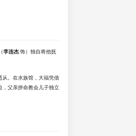
（
李连杰
饰）独自将他抚
适从。在水族馆，大福凭借
迫，父亲拼命教会儿子独立