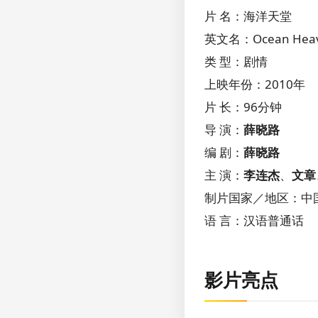
片 名：海洋天堂
英文名：Ocean Hea
类 型：剧情
上映年份：2010年
片 长：96分钟
导 演：
薛晓路
编 剧：
薛晓路
主 演：
李连杰
、
文章
制片国家／地区：中
语 言：汉语普通话
影片亮点