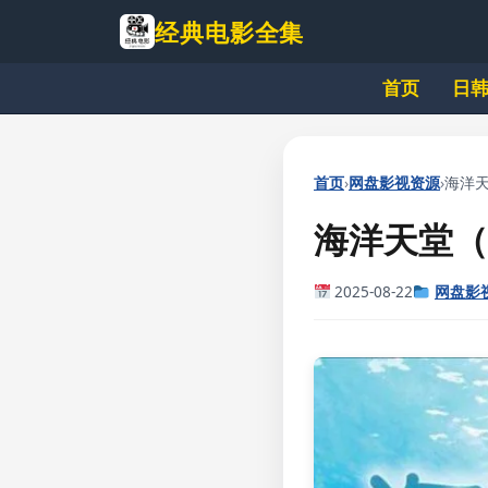
跳
经典电影全集
到
主
首页
日
要
内
容
›
›
首页
网盘影视资源
海洋天堂
海洋天堂（
2025-08-22
网盘影