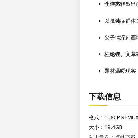
李连杰
转型出
以孤独症群体
父子情深刻画
桂纶镁、文章
题材温暖现实
下载信息
格式：1080P REM
大小：18.4GB
阿里云盘：点此下载