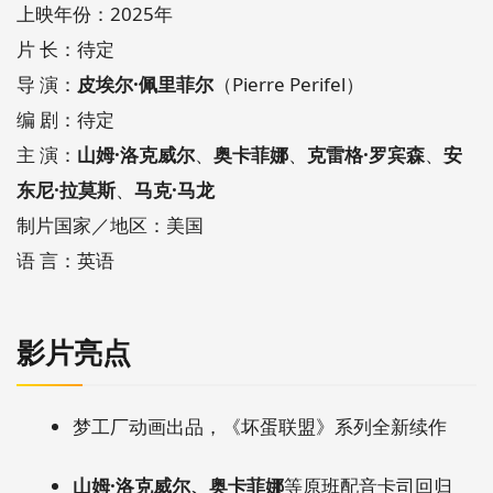
上映年份：2025年
片 长：待定
导 演：
皮埃尔·佩里菲尔
（Pierre Perifel）
编 剧：待定
主 演：
山姆·洛克威尔
、
奥卡菲娜
、
克雷格·罗宾森
、
安
东尼·拉莫斯
、
马克·马龙
制片国家／地区：美国
语 言：英语
影片亮点
梦工厂动画出品，《坏蛋联盟》系列全新续作
山姆·洛克威尔、奥卡菲娜
等原班配音卡司回归