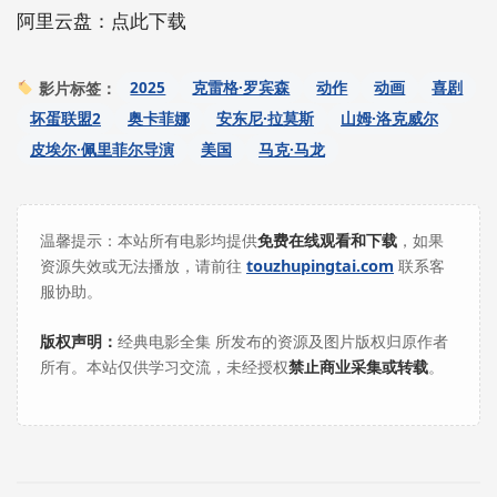
阿里云盘：点此下载
2025
克雷格·罗宾森
动作
动画
喜剧
影片标签：
坏蛋联盟2
奥卡菲娜
安东尼·拉莫斯
山姆·洛克威尔
皮埃尔·佩里菲尔导演
美国
马克·马龙
温馨提示：本站所有电影均提供
免费在线观看和下载
，如果
资源失效或无法播放，请前往
touzhupingtai.com
联系客
服协助。
版权声明：
经典电影全集 所发布的资源及图片版权归原作者
所有。本站仅供学习交流，未经授权
禁止商业采集或转载
。