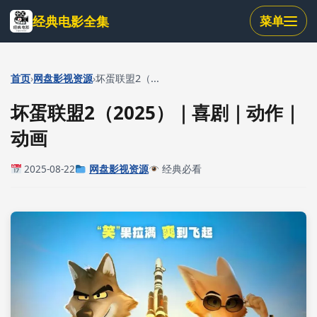
跳
经典电影全集
菜单
到
主
要
内
›
›
首页
网盘影视资源
坏蛋联盟2（...
容
坏蛋联盟2（2025）｜喜剧｜动作｜
动画
2025-08-22
网盘影视资源
经典必看