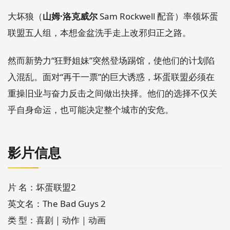
大坏狼（
山姆·洛克威尔
Sam Rockwell 配音）率领坏蛋
联盟五人组，本想金盆洗手走上改邪归正之路。
然而新势力“狂野姐妹”突然登场踢馆，使他们的计划陷
入混乱。面对“再干一票”的巨大诱惑，坏蛋联盟必须在
重操旧业与奋力反击之间做出抉择。他们的选择不仅关
乎自身命运，也可能决定整个城市的安危。
影片信息
片 名：坏蛋联盟2
英文名：The Bad Guys 2
类 型：喜剧｜动作｜动画