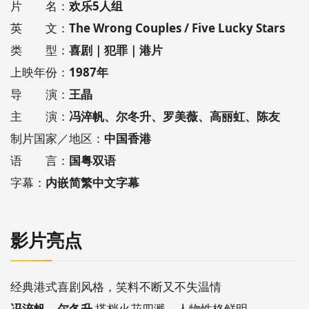
片 名：
欢乐5人组
英 文：
The Wrong Couples / Five Lucky Stars
类 型：
喜剧｜犯罪｜港片
上映年份：
1987年
导 演：
王晶
主 演：
冯淬帆、尔冬升、罗美薇、高丽虹、陈友
制片国家／地区：
中国香港
语 言：
国粤双语
字幕：
内嵌简繁中文字幕
影片亮点
经典港式喜剧风格，笑料不断又不失温情
冯淬帆、尔冬升
搭档火花四溅，人物性格鲜明