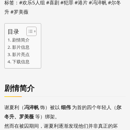
标签：#欢乐5人组 #喜剧 #犯罪 #港片 #冯淬帆 #尔冬
升 #罗美薇
目录
剧情简介
影片信息
影片亮点
下载信息
剧情简介
谢夏利（
冯淬帆
饰）被以
细伟
为首的四个年轻人（
尔
冬升、罗美薇
等）绑架。
然而在被囚期间，谢夏利逐渐发现他们并非真正的坏