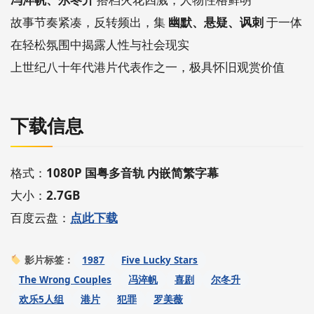
故事节奏紧凑，反转频出，集
幽默、悬疑、讽刺
于一体
在轻松氛围中揭露人性与社会现实
上世纪八十年代港片代表作之一，极具怀旧观赏价值
下载信息
格式：
1080P 国粤多音轨 内嵌简繁字幕
大小：
2.7GB
百度云盘：
点此下载
1987
Five Lucky Stars
影片标签：
The Wrong Couples
冯淬帆
喜剧
尔冬升
欢乐5人组
港片
犯罪
罗美薇