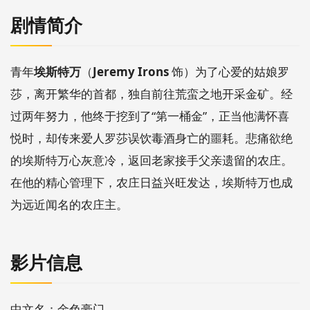
剧情简介
青年
埃斯特万
（
Jeremy Irons
饰）为了心爱的姑娘罗
莎，离开繁华的首都，独自前往荒蛮之地开采金矿。经
过两年努力，他终于挖到了“第一桶金”，正当他满怀喜
悦时，却传来爱人罗莎误饮毒酒身亡的噩耗。悲痛欲绝
的埃斯特万心灰意冷，返回老家接手父亲遗留的农庄。
在他的精心管理下，农庄日益兴旺发达，埃斯特万也成
为远近闻名的农庄主。
影片信息
中文名：金色豪门