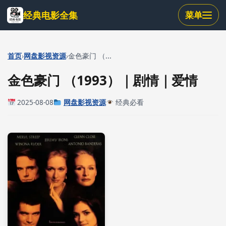
跳
经典电影全集
菜单
到
主
要
内
›
›
首页
网盘影视资源
金色豪门 （...
容
金色豪门 （1993）｜剧情｜爱情
2025-08-08
网盘影视资源
经典必看