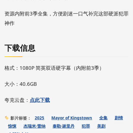
资源内附前3季全集，方便剧迷一口气补完这部硬派犯罪
神作
下载信息
格式：1080P 简英双语硬字幕（内附前3季）
大小：40.6GB
夸克云盘：
点此下载
2025
Mayor of Kingstown
全集
剧情
影片标签：
惊悚
杰瑞米·雷纳
泰勒·谢里丹
犯罪
美剧