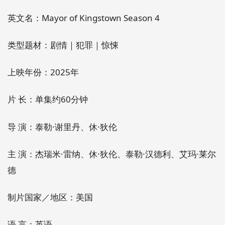
英文名：Mayor of Kingstown Season 4
类型题材：剧情｜犯罪｜惊悚
上映年份：2025年
片 长：单集约60分钟
导 演：泰勒·谢里丹、休·狄伦
主 演：杰瑞米·雷纳、休·狄伦、泰勒·汉德利、艾玛·莱尔
德
制片国家／地区：美国
语 言：英语