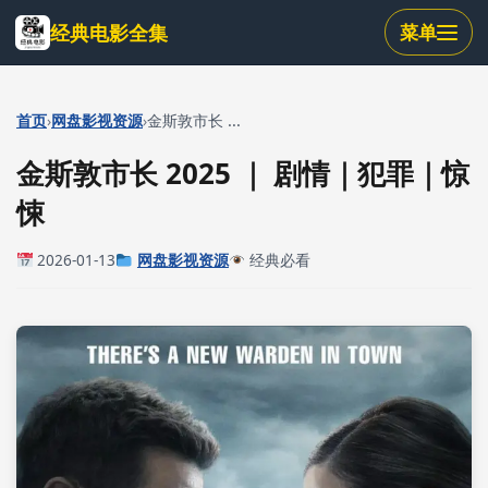
跳
经典电影全集
菜单
到
主
要
内
›
›
首页
网盘影视资源
金斯敦市长 ...
容
金斯敦市长 2025 ｜ 剧情｜犯罪｜惊
悚
2026-01-13
网盘影视资源
经典必看