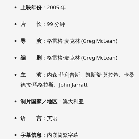
上映年份
：2005 年
片 长
：99 分钟
导 演
：格雷格·麦克林 (Greg McLean)
编 剧
：格雷格·麦克林 (Greg McLean)
主 演
：内森·菲利普斯、凯斯蒂·莫拉希、卡桑
德拉·玛格拉斯、John Jarratt
制片国家／地区
：澳大利亚
语 言
：英语
字幕信息
：内嵌简繁字幕