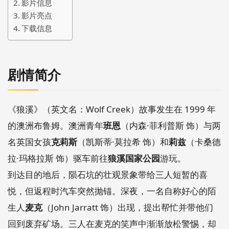
影片信息
影片亮点
下载信息
剧情简介
《狼溪》（英文名：Wolf Creek）故事发生在 1999 年
的澳洲布鲁姆。澳洲青年
班恩
（内森·菲利普斯 饰）与两
名英国女孩
克莉斯
（凯斯蒂·莫拉希 饰）和
莉兹
（卡桑德
拉·玛格拉斯 饰）驱车前往
狼溪国家公园
游玩。
到达目的地后，陨石坑的壮观景象带给三人短暂的喜
悦，但返程时汽车突然抛锚。深夜，一名自称好心的陌
生人
麦克
（John Jarratt 饰）出现，提出帮忙并带他们
回到废弃矿场。三人在麦克的笑声中渐渐放松警惕，却