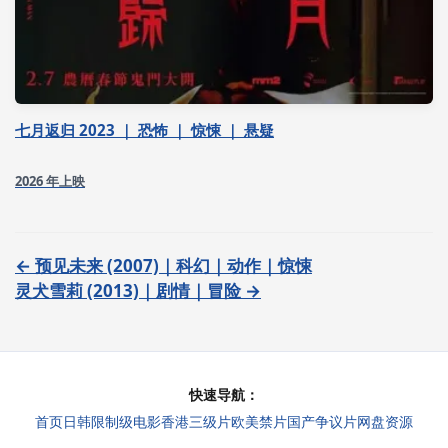
七月返归 2023 ｜ 恐怖 ｜ 惊悚 ｜ 悬疑
2026 年上映
← 预见未来 (2007)｜科幻｜动作｜惊悚
灵犬雪莉 (2013)｜剧情｜冒险 →
快速导航：
首页
日韩限制级电影
香港三级片
欧美禁片
国产争议片
网盘资源