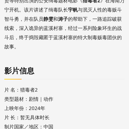
贤等特别出演的公安缉毒题材电影《
猎毒者2
》在海南万
宁开机。该片讲述了缉毒队长
宇帆
与泯灭人性的毒贩斗
智斗勇，并在队员
静雯
和
涛子
的帮助下，一路追踪破获
线索，深入诡异的蓝溪村寨，经过一系列险象环生的战
斗后，终于捣毁藏匿于蓝溪村寨的特大制毒贩毒团伙的
故事。
影片信息
片 名：猎毒者2
类型题材：剧情｜动作
上映年份：2024年
片 长：暂无具体时长
制片国家／地区：中国