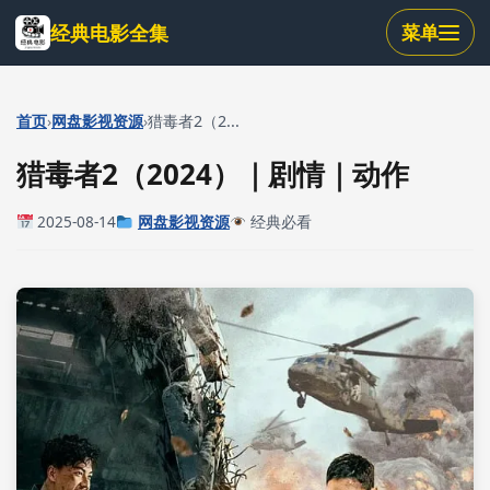
跳
经典电影全集
菜单
到
主
要
内
›
›
首页
网盘影视资源
猎毒者2（2...
容
猎毒者2（2024）｜剧情｜动作
2025-08-14
网盘影视资源
经典必看