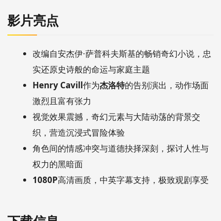
影片亮点
改编自安杰伊·萨普科夫斯基的畅销奇幻小说，忠
实还原史诗般的命运与家庭主题
Henry Cavill
作为
杰洛特
的告别演出，动作场面
激烈且富有张力
视觉效果震撼，奇幻元素与大陆动荡的背景交
织，营造沉浸式冒险体验
角色间的情感冲突与道德抉择深刻，探讨人性与
权力的黑暗面
1080P
高清画质，中英字幕支持，极致观剧享受
下载信息