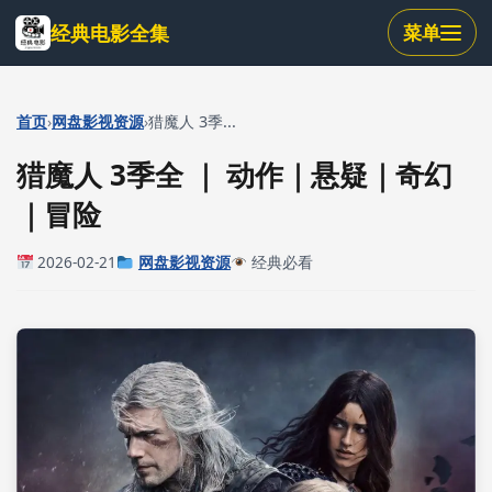
跳
经典电影全集
菜单
到
主
要
内
›
›
首页
网盘影视资源
猎魔人 3季...
容
猎魔人 3季全 ｜ 动作｜悬疑｜奇幻
｜冒险
2026-02-21
网盘影视资源
经典必看