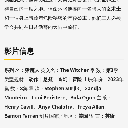
得自己的一席之地。但命运将他推向一名强大的
女术士
和一位身上暗藏着危险秘密的年轻
公主
，他们三人必须
学会共同在日益动荡的大陆中前行。
影片信息
系列 名：
猎魔人
英文名：
The Witcher
季 数：
第3季
类型题材：
动作
｜
悬疑
｜
奇幻
｜
冒险
上映年份：
2023
年
集 数：
8
集 导 演：
Stephen Surjik
、
Gandja
Monteiro
、
Loni Peristere
、
Bola Ogun
主 演：
Henry Cavill
、
Anya Chalotra
、
Freya Allan
、
Eamon Farren
制片国家／地区：
美国
语 言：
英语