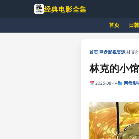
跳
经典电影全集
到
主
首页
日
要
内
容
›
›
首页
网盘影视资源
林克的
林克的小馆
2025-08-14
网盘影