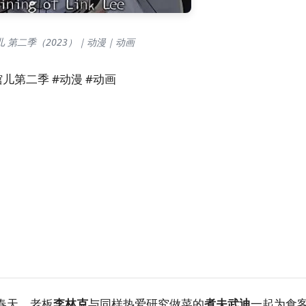
 第二季（2023）｜动漫｜动画
儿第二季 #动漫 #动画
春天，老板
李林克
与同样热爱研究做菜的
煮夫武迪
一起为食