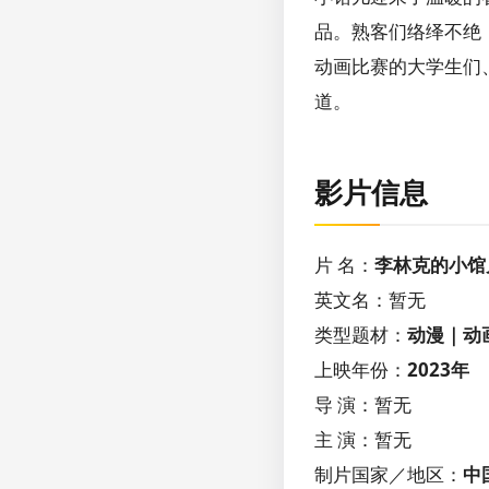
品。熟客们络绎不绝
动画比赛的大学生们
道。
影片信息
片 名：
李林克的小馆
英文名：暂无
类型题材：
动漫｜动
上映年份：
2023年
导 演：暂无
主 演：暂无
制片国家／地区：
中