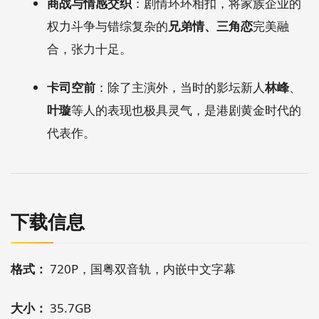
商战与情感交织
：剧情环环相扣，将家族企业的
权力斗争与错综复杂的
兄弟情、三角恋
完美融
合，张力十足。
卡司空前
：除了主演外，当时的影坛新人
林峰
、
叶璇
等人的表现也极具灵气，是港剧黄金时代的
代表作。
下载信息
格式：
720P，国粤双音轨，内嵌中文字幕
大小：
35.7GB