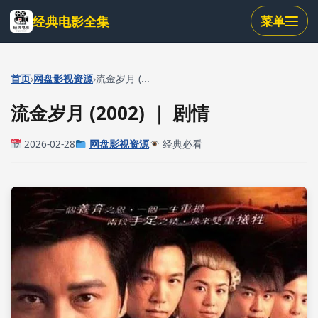
跳
经典电影全集
菜单
到
主
要
内
›
›
首页
网盘影视资源
流金岁月 (...
容
流金岁月 (2002) ｜ 剧情
2026-02-28
网盘影视资源
经典必看