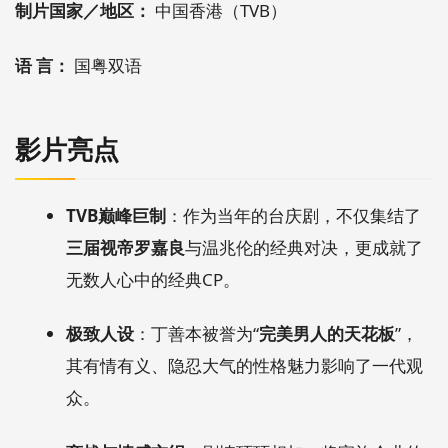
制片国家／地区：
中国香港（TVB）
语 言：
国粤双语
影片亮点
TVB巅峰巨制
：作为当年的台庆剧，不仅集结了
三届视帝罗嘉良
与温兆伦的经典对决，更成就了
无数人心中的经典CP。
极致人设
：丁善本被誉为“
完美男人的天花板
”，
其有情有义、隐忍大气的性格魅力影响了一代观
众。