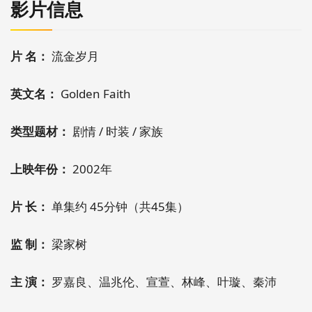
影片信息
片 名：
流金岁月
英文名：
Golden Faith
类型题材：
剧情 / 时装 / 家族
上映年份：
2002年
片 长：
单集约 45分钟（共45集）
监 制：
梁家树
主 演：
罗嘉良、温兆伦、宣萱、林峰、叶璇、秦沛