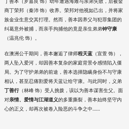
丁善本（罗嘉良 饰）幼年遭遇海难与亲弟失散，后被金
商丁荣邦（秦沛 饰）收养。荣邦对他视如己出，并将家
族金业生意交其打理。然而，善本因养父与犯罪集团的
纠葛意外被捕，而亲手拘捕他的竟是亲生弟弟
钟守康
（温兆伦 饰）。
在澳洲公干期间，善本邂逅了律师
程天蓝
（宣萱 饰），
两人坠入爱河，却因善本复杂的家庭背景令感情陷入僵
局。为了守护弟弟的前途，善本选择隐瞒身份不与守康
相认，甚至忍痛割爱将天蓝让给守康。与此同时，义弟
丁善行
（林峰 饰）受人挑拨，误以为善本谋害生父。面
对
亲情、爱情与江湖道义
的多重撕裂，善本始终坚守内
心的正义，却再次被卷入险恶的斗争之中……