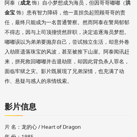
阿泰（
成龙
饰）自小梦想成为海员，但因哥哥嘟嘟（
洪
金宝
饰）患有智力障碍，他一直担负起照顾哥哥的责
任，最终只能成为一名普通警察。然而阿泰在警局郁郁
不得志，因与上司顶撞愤然辞职，决定追逐海员梦想。
嘟嘟误以为弟弟要抛弃自己，尝试独立生活，却意外卷
入劫匪遗落珠宝的风波，甚至被推下山崖。阿泰闻讯赶
来，拼死救回嘟嘟并击退劫匪，却因此背负杀人罪名，
面临牢狱之灾。影片既展现了兄弟深情，也充满了动
作、悬疑与感人的亲情线索。
影片信息
片 名：龙的心 / Heart of Dragon
年 份：1985