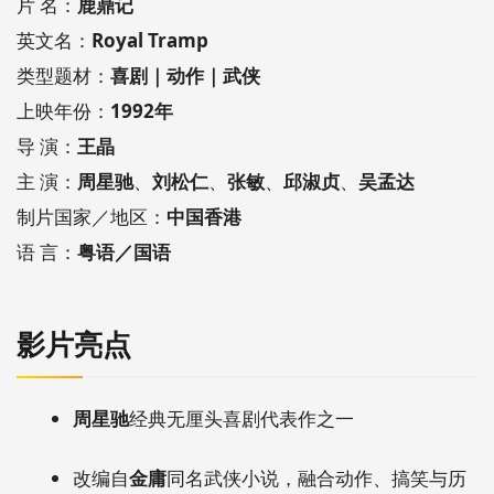
片 名：
鹿鼎记
英文名：
Royal Tramp
类型题材：
喜剧｜动作｜武侠
上映年份：
1992年
导 演：
王晶
主 演：
周星驰
、
刘松仁
、
张敏
、
邱淑贞
、
吴孟达
制片国家／地区：
中国香港
语 言：
粤语／国语
影片亮点
周星驰
经典无厘头喜剧代表作之一
改编自
金庸
同名武侠小说，融合动作、搞笑与历