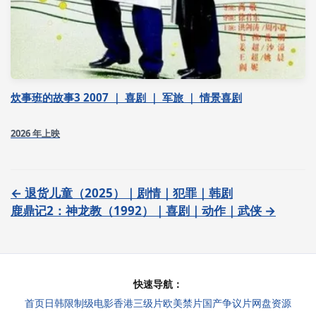
炊事班的故事3 2007 ｜ 喜剧 ｜ 军旅 ｜ 情景喜剧
2026 年上映
← 退货儿童（2025）｜剧情｜犯罪｜韩剧
鹿鼎记2：神龙教（1992）｜喜剧｜动作｜武侠 →
快速导航：
首页
日韩限制级电影
香港三级片
欧美禁片
国产争议片
网盘资源