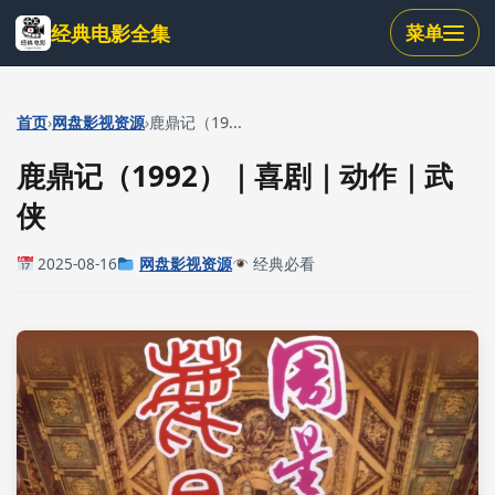
跳
经典电影全集
菜单
到
主
要
内
›
›
首页
网盘影视资源
鹿鼎记（19...
容
鹿鼎记（1992）｜喜剧｜动作｜武
侠
2025-08-16
网盘影视资源
经典必看