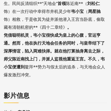
生。民间反清组织**“天地会”
首领
陈近南**（
刘松仁
饰）在一次行动中幸得市井机灵少年
韦小宝
（
周星驰
饰）相救，于是收其为徒并派他潜入王宫当卧底，偷取
藏有清朝机密的**《四十二章经》
。
凭借聪明机灵，韦小宝很快成为皇上的心腹，官运亨
通。然而，他在执行天地会任务的同时，与皇帝结下了
深厚情谊，陷入两难抉择。就在他打算抽身离去之际，
师父陈近南找上门，并派人监视他重返王宫。不久，韦
小宝便遭到
鳌拜**势力与假太后的追杀，与天地会众人
爆发激烈冲突。
影片信息