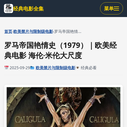
跳
经典电影全集
菜单
到
主
要
内
›
›
首页
欧美禁片与限制级电影
罗马帝国艳情...
容
罗马帝国艳情史（1979）｜欧美经
典电影 海伦·米伦大尺度
2025-09-29
欧美禁片与限制级电影
经典必看