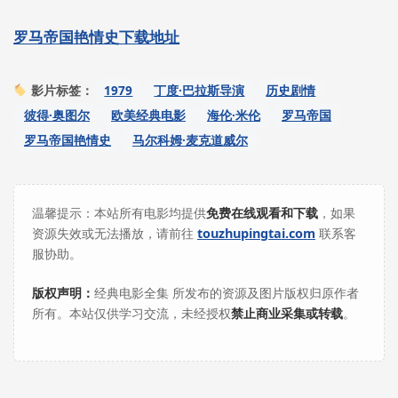
罗马帝国艳情史下载地址
1979
丁度·巴拉斯导演
历史剧情
影片标签：
彼得·奥图尔
欧美经典电影
海伦·米伦
罗马帝国
罗马帝国艳情史
马尔科姆·麦克道威尔
温馨提示：本站所有电影均提供
免费在线观看和下载
，如果
资源失效或无法播放，请前往
touzhupingtai.com
联系客
服协助。
版权声明：
经典电影全集 所发布的资源及图片版权归原作者
所有。本站仅供学习交流，未经授权
禁止商业采集或转载
。