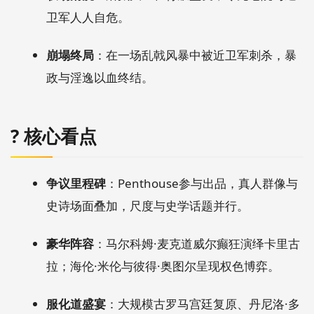
卫军人人自危。
崩塌终局
：在一场乱戟风暴中被近卫军刺杀，暴
政与淫逸以血终结。
?️ 核心看点
争议里程碑
：Penthouse参与出品，真人群像与
史诗场面叠加，尺度与史学话题并行。
豪华阵容
：马尔科姆·麦克道威尔癫狂演绎卡里古
拉；海伦·米伦与彼得·奥图尔呈现权色博弈。
服化道盛宴
：大规模古罗马宫廷复原、丹尼洛·多