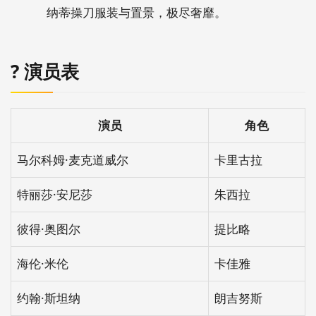
纳蒂操刀服装与置景，极尽奢靡。
? 演员表
演员
角色
马尔科姆·麦克道威尔
卡里古拉
特丽莎·安尼莎
朱西拉
彼得·奥图尔
提比略
海伦·米伦
卡佳雅
约翰·斯坦纳
朗吉努斯