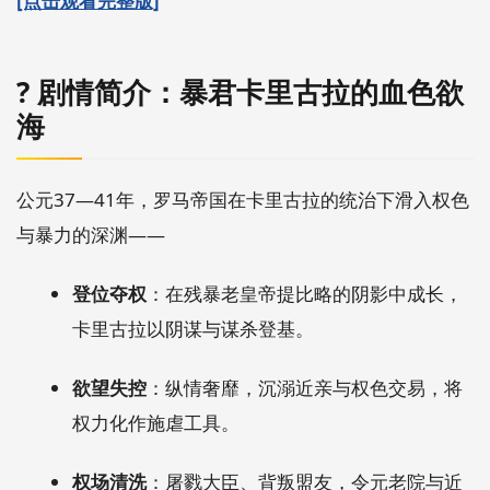
[点击观看完整版]
? 剧情简介：暴君卡里古拉的血色欲
海
公元37—41年，罗马帝国在卡里古拉的统治下滑入权色
与暴力的深渊——
登位夺权
：在残暴老皇帝提比略的阴影中成长，
卡里古拉以阴谋与谋杀登基。
欲望失控
：纵情奢靡，沉溺近亲与权色交易，将
权力化作施虐工具。
权场清洗
：屠戮大臣、背叛盟友，令元老院与近