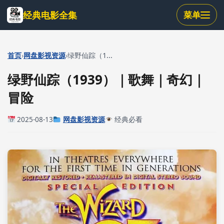
跳
经典电影全集
菜单
到
主
要
内
›
›
首页
网盘影视资源
绿野仙踪（1...
容
绿野仙踪（1939）｜歌舞｜奇幻｜
冒险
2025-08-13
网盘影视资源
经典必看