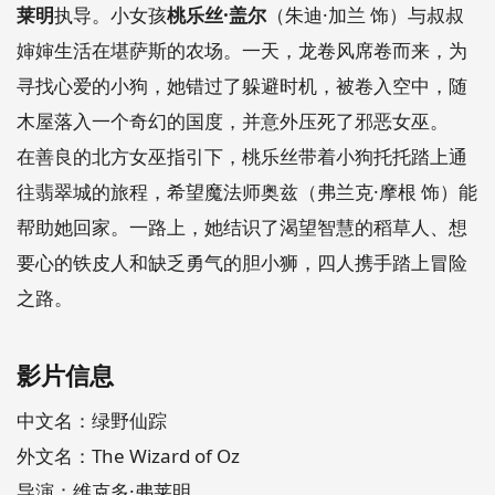
莱明
执导。小女孩
桃乐丝·盖尔
（朱迪·加兰 饰）与叔叔
婶婶生活在堪萨斯的农场。一天，龙卷风席卷而来，为
寻找心爱的小狗，她错过了躲避时机，被卷入空中，随
木屋落入一个奇幻的国度，并意外压死了邪恶女巫。
在善良的北方女巫指引下，桃乐丝带着小狗托托踏上通
往翡翠城的旅程，希望魔法师奥兹（弗兰克·摩根 饰）能
帮助她回家。一路上，她结识了渴望智慧的稻草人、想
要心的铁皮人和缺乏勇气的胆小狮，四人携手踏上冒险
之路。
影片信息
中文名：绿野仙踪
外文名：The Wizard of Oz
导演：维克多·弗莱明