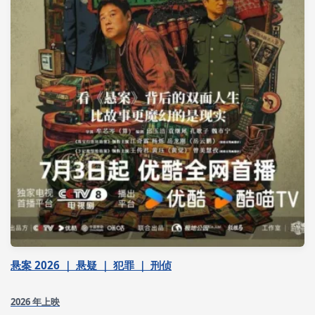
悬案 2026 ｜ 悬疑 ｜ 犯罪 ｜ 刑侦
2026 年上映