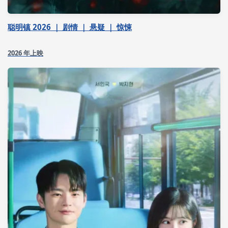
聪明镇 2026 ｜ 剧情 ｜ 悬疑 ｜ 惊悚
2026 年上映