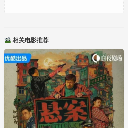
相关电影推荐