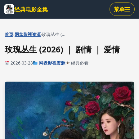
跳
经典电影全集
菜单
到
主
要
内
›
›
首页
网盘影视资源
玫瑰丛生 (...
容
玫瑰丛生 (2026) ｜ 剧情 ｜ 爱情
2026-03-28
网盘影视资源
经典必看