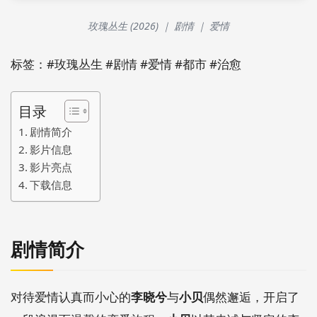
玫瑰丛生 (2026) ｜ 剧情 ｜ 爱情
标签：#玫瑰丛生 #剧情 #爱情 #都市 #治愈
目录
剧情简介
影片信息
影片亮点
下载信息
剧情简介
对待爱情认真而小心的
李晓兮
与
小贝
偶然邂逅，开启了