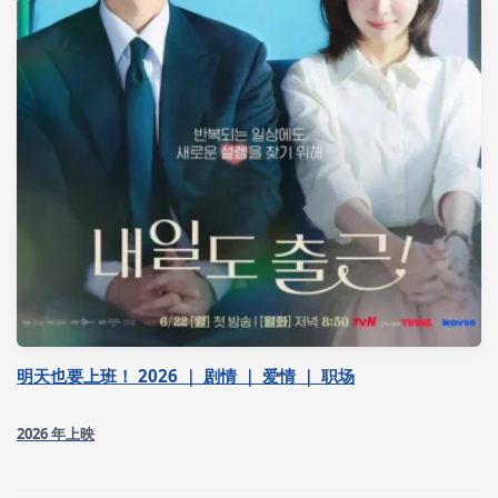
明天也要上班！ 2026 ｜ 剧情 ｜ 爱情 ｜ 职场
2026 年上映