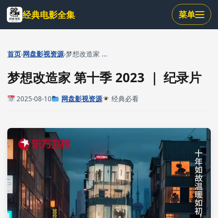
跳
经典电影全集
菜单
到
主
要
内
›
›
首页
网盘影视资源
梦想改造家 ...
容
梦想改造家 第十季 2023 ｜ 纪录片
2025-08-10
网盘影视资源
经典必看