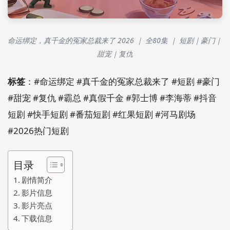
命运绑定，真千金的冤家总裁来了 2026 ｜ 全80集 ｜ 短剧｜豪门｜
甜宠｜复仇
标签
：#命运绑定 #真千金的冤家总裁来了 #短剧 #豪门
#甜宠 #复仇 #霸总 #真假千金 #郭士博 #李海蒂 #抖音
短剧 #快手短剧 #番茄短剧 #红果短剧 #河马剧场
#2026热门短剧
目录
剧情简介
影片信息
影片亮点
下载信息