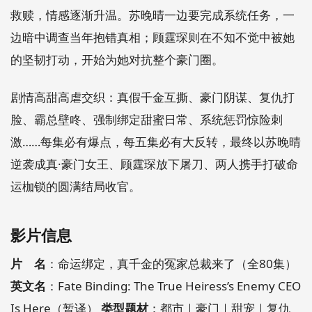
救赎，情感逐渐升温。苏晚晴一边要完成系统任务，一
边暗中调查当年抱错真相；顾霆琛则在不知不觉中被她
的坚韧打动，开始为她对抗整个豪门圈。
剧情高甜高虐交织：真假千金互撕、豪门阴谋、复仇打
脸、霸总壁咚、强制绑定甜蜜日常、系统惩罚惊险刺
激……每集必有爆点，每五集必有大反转，最终以苏晚晴
逆袭成真·豪门女王、顾霆琛放下屠刀、两人携手打破命
运枷锁的圆满结局收官。
影片信息
片 名
：命运绑定，真千金的冤家总裁来了（全80集）
英文名
：Fate Binding: The True Heiress’s Enemy CEO
Is Here（暂译）
类型题材
：都市｜豪门｜甜宠｜复仇