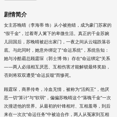
剧情简介
女主苏晚晴（李海蒂 饰）从小被抱错，成为豪门苏家的
“假千金”，过着寄人篱下的卑微生活。真正的千金苏婉
儿回国后，苏晚晴被赶出家门，一夜之间从云端跌落谷
底。与此同时，她意外绑定了“命运系统”，系统告知：
她与冷酷霸总顾霆琛（郭士博 饰）存在“命运绑定”关系
——两人必须相互厌恶、互相伤害才能解锁最终奖励，
否则将双双遭受“命运反噬”而惨死。
顾霆琛，商界传奇，冷血无情，被称为“活阎王”，他厌
恶一切“算计”与“软弱”，偏偏苏晚晴这个“落魄千金”一次
次撞进他的世界。从最初的针锋相对、互相羞辱，到后
来在一次次“命运任务”中被迫合作，两人从冤家到互相