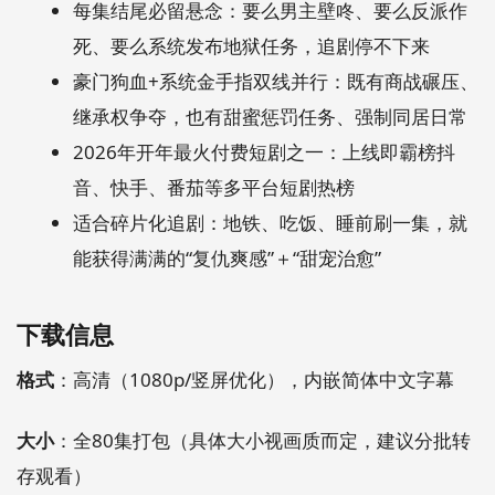
每集结尾必留悬念：要么男主壁咚、要么反派作
死、要么系统发布地狱任务，追剧停不下来
豪门狗血+系统金手指双线并行：既有商战碾压、
继承权争夺，也有甜蜜惩罚任务、强制同居日常
2026年开年最火付费短剧之一：上线即霸榜抖
音、快手、番茄等多平台短剧热榜
适合碎片化追剧：地铁、吃饭、睡前刷一集，就
能获得满满的“复仇爽感”＋“甜宠治愈”
下载信息
格式
：高清（1080p/竖屏优化），内嵌简体中文字幕
大小
：全80集打包（具体大小视画质而定，建议分批转
存观看）