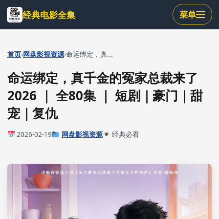
跳
经典电影全集
菜单
到
主
要
内
›
›
首页
网盘影视资源
命运绑定，真...
容
命运绑定，真千金的冤家总裁来了
2026 ｜ 全80集 ｜ 短剧｜豪门｜甜
宠｜复仇
2026-02-19
网盘影视资源
经典必看