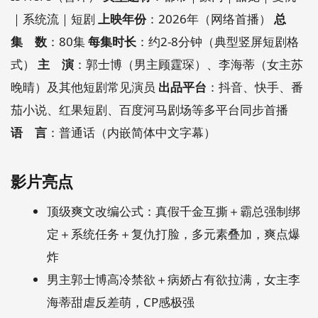
｜系统流｜短剧
上映年份
：2026年（网络首播）
总
集 数
：80集
每集时长
：约2-8分钟（典型竖屏短剧格
式）
主 演
：郭士博（男主顾霆琛）、李海蒂（女主苏
晚晴）及其他短剧常见演员
出品平台
：抖音、快手、番
茄小说、红果短剧、百度河马剧场等多平台同步首播
语 言
：普通话（内嵌简体中文字幕）
影片亮点
顶级爽文改编公式：真假千金互撕＋霸总强制绑
定＋系统任务＋复仇打脸，多元素叠加，爽点爆
炸
男主郭士博高冷禁欲＋病娇占有欲拉满，女主李
海蒂甜虐反差萌，CP感极强