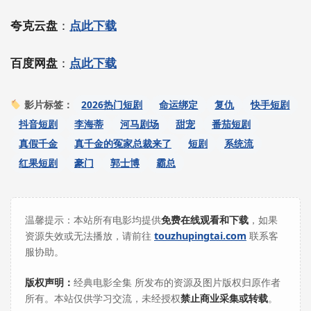
夸克云盘
：
点此下载
百度网盘
：
点此下载
2026热门短剧
命运绑定
复仇
快手短剧
影片标签：
抖音短剧
李海蒂
河马剧场
甜宠
番茄短剧
真假千金
真千金的冤家总裁来了
短剧
系统流
红果短剧
豪门
郭士博
霸总
温馨提示：本站所有电影均提供
免费在线观看和下载
，如果
资源失效或无法播放，请前往
touzhupingtai.com
联系客
服协助。
版权声明：
经典电影全集 所发布的资源及图片版权归原作者
所有。本站仅供学习交流，未经授权
禁止商业采集或转载
。