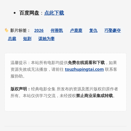
百度网盘
：
点此下载
2026
何善凯
卢鹿鹿
复仇
巧娶豪夺
影片标签：
总裁
短剧
谋她为妻
温馨提示：本站所有电影均提供
免费在线观看和下载
，如果
资源失效或无法播放，请前往
touzhupingtai.com
联系客
服协助。
版权声明：
经典电影全集 所发布的资源及图片版权归原作者
所有。本站仅供学习交流，未经授权
禁止商业采集或转载
。