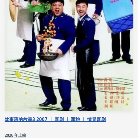
炊事班的故事3 2007 ｜ 喜剧 ｜ 军旅 ｜ 情景喜剧
2026 年上映