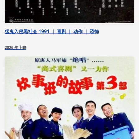
猛鬼入侵黑社会 1991 ｜ 喜剧 ｜ 动作 ｜ 恐怖
2026 年上映