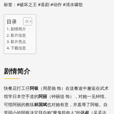
标签：#破坏之王 #喜剧 #动作 #清水啸歌
目录
剧情简介
影片信息
影片亮点
下载信息
剧情简介
快餐店打工仔
阿银
（周星驰 饰）在送餐途中邂逅在武术
馆学日本空手道的
阿丽
（钟丽缇 饰），对她一见钟情。
可惜阿丽的教练
林国斌
也对她有意，并羞辱了阿银。自
觉弱小的阿银决定拜自称“魔鬼筋肉人”的
达叔
（吴孟达