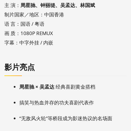
主 演：
周星驰、钟丽缇、吴孟达、林国斌
制片国家／地区：中国香港
语 言：国语 / 粤语
画 质：1080P REMUX
字幕：中字外挂 / 内嵌
影片亮点
周星驰 × 吴孟达
经典喜剧黄金搭档
搞笑与热血并存的功夫喜剧代表作
“无敌风火轮”等桥段成为影迷热议的名场面