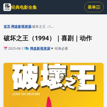
跳
经典电影全集
菜单
到
主
要
内
›
›
首页
网盘影视资源
破坏之王（1...
容
破坏之王（1994）｜喜剧｜动作
2025-08-17
网盘影视资源
经典必看