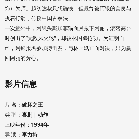
饰）为师。起初达叔只想骗钱，但最终被阿银的善良与
执着打动，传授中国古拳法。
一次意外中，阿银头戴加菲猫面具救下阿丽，滚落高台
时创出了“无敌风火轮”，却被林国斌抢功。为证明自
己，阿银报名参加搏击赛，与林国斌正面对决，只为赢
回阿丽的芳心。
影片信息
片 名：
破坏之王
类 型：
喜剧｜动作
上映年份：
1994年
导 演：
李力持