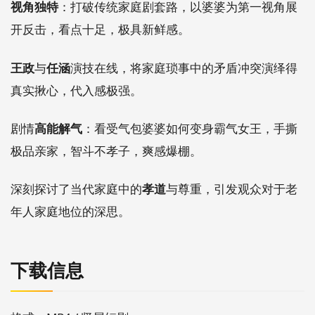
视角独特
：打破传统家庭剧套路，
以婆婆为第一视角展
开反击，
看点十足，
极具新鲜感。
王政
与
任涵
演技在线，
将家庭琐事中的矛盾冲突演绎得
真实揪心，
代入感极强。
剧情
高能解气
：看受气包婆婆如何变身霸气女王，
手撕
极品亲家，
智斗不孝子，
爽感爆棚。
深刻探讨了当代家庭中的
孝道
与尊重，
引发观众对于老
年人家庭地位的深思。
下载信息