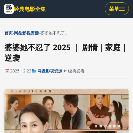
跳
经典电影全集
菜单
到
主
要
内
›
›
首页
网盘影视资源
婆婆她不忍了...
容
婆婆她不忍了 2025 ｜ 剧情｜家庭｜
逆袭
2025-12-23
网盘影视资源
经典必看