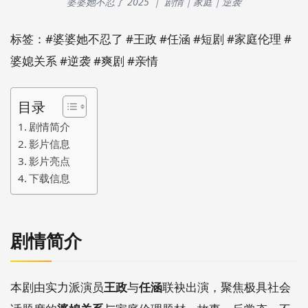
婆婆她不忍了 2025 ｜ 剧情｜家庭｜逆袭
标签：#婆婆她不忍了 #王政 #任涵 #短剧 #家庭伦理 #
婆媳关系 #逆袭 #爽剧 #亲情
目录
剧情简介
影片信息
影片亮点
下载信息
剧情简介
本剧由实力派演员
王政
与
任涵
联袂出演，
聚焦极具社会