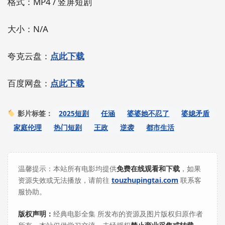
格式：MP4 / 竖屏短剧
大小：N/A
夸克云盘：
点此下载
百度网盘：
点此下载
2025短剧
任涵
婆婆她不忍了
婆媳矛盾
影片标签：
家庭伦理
热门短剧
王政
逆袭
都市生活
温馨提示：本站所有电影均提供
免费在线观看和下载
，如果
资源失效或无法播放，请前往
touzhupingtai.com
联系客
服协助。
版权声明：
经典电影全集 所发布的资源及图片版权归原作者