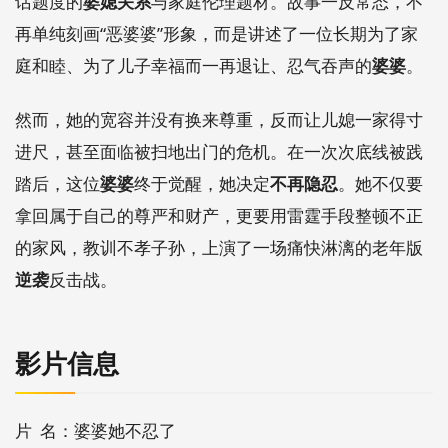
话题度的
婆媳关系
与家庭伦理题材。
故事一反常态，
不
再单纯刻画“恶婆婆”形象，
而是讲述了一位长期为了家
庭和睦、
为了儿子幸福而一再退让、
忍气吞声的
婆婆
。
然而，
她的宽容并没有换来尊重，
反而让儿媳一家得寸
进尺，
甚至面临被扫地出门的危机。
在一次次底线被践
踏后，
这位
婆婆
终于觉醒，
她决定
不再隐忍
。
她不仅要
拿回属于自己的尊严和财产，
更要用雷霆手段整顿不正
的家风，
教训不孝子孙，
上演了一场痛快淋漓的老年版
逆袭
反击战。
影片信息
片 名：婆婆她不忍了