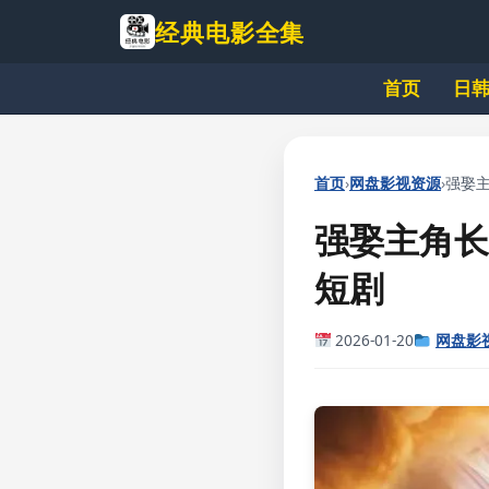
跳
经典电影全集
到
主
首页
日
要
内
容
›
›
首页
网盘影视资源
强娶主
强娶主角长
短剧
2026-01-20
网盘影