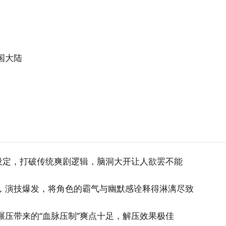
国大陆
”设定，打破传统爽剧逻辑，脑洞大开让人欲罢不能
，演技爆发，将角色的霸气与幽默感诠释得淋漓尽致
碾压带来的“血脉压制”爽点十足，解压效果极佳