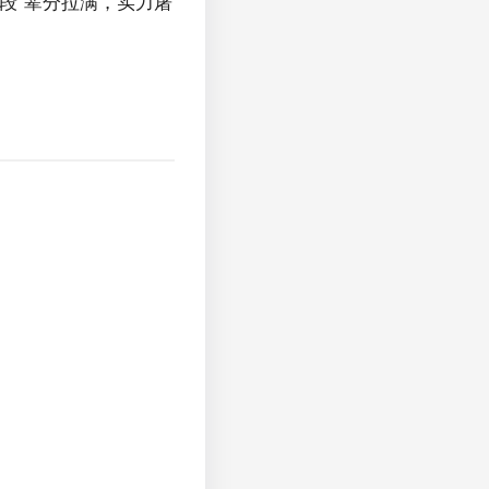
段“辈分拉满，实力屠