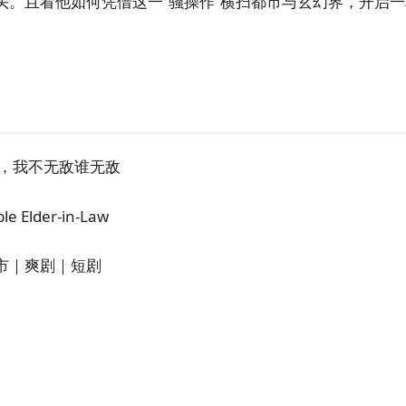
头。且看他如何凭借这一“骚操作”横扫都市与玄幻界，开启一
辈，我不无敌谁无敌
e Elder-in-Law
市｜爽剧｜短剧