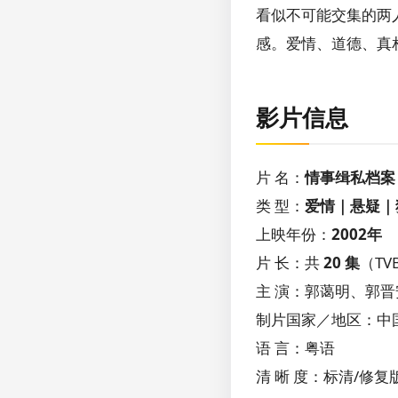
看似不可能交集的两
感。爱情、道德、真
影片信息
片 名：
情事缉私档案
类 型：
爱情｜悬疑｜
上映年份：
2002年
片 长：共
20 集
（TV
主 演：郭蔼明、郭
制片国家／地区：中
语 言：粤语
清 晰 度：标清/修