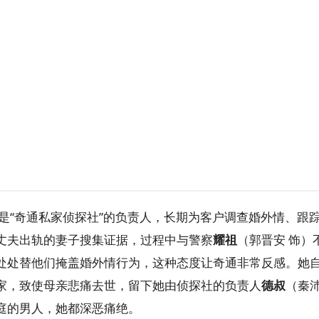
）是“奇通私家侦探社”的负责人，长期为客户调查婚外情、跟
丈夫出轨的妻子搜集证据，过程中与警察
耀祖
（郭晋安 饰）
处处替他们掩盖婚外情行为，这种态度让奇通非常反感。她
家，致使母亲悲痛去世，留下她由侦探社的负责人
德叔
（秦
庭的男人，她都深恶痛绝。