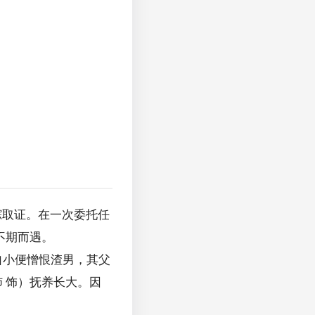
踪取证。在一次委托任
不期而遇。
自小便憎恨渣男，其父
沛 饰）抚养长大。因