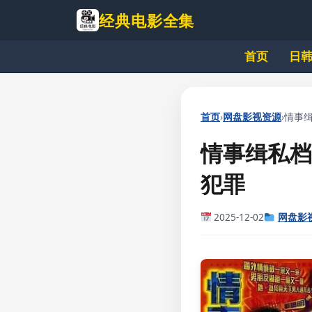
跳
经典电影全集
到
主
首页
日
要
内
容
›
›
首页
网盘影视资源
情事缉
情事缉私档
犯罪
2025-12-02
网盘影