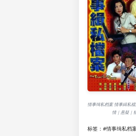
情事缉私档案 情事緝私檔
情｜悬疑｜
标签：#情事缉私档案 