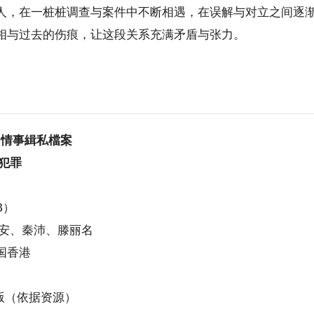
人，在一桩桩调查与案件中不断相遇，在误解与对立之间逐
相与过去的伤痕，让这段关系充满矛盾与张力。
 情事緝私檔案
犯罪
B）
晋安、秦沛、滕丽名
国香港
复版（依据资源）