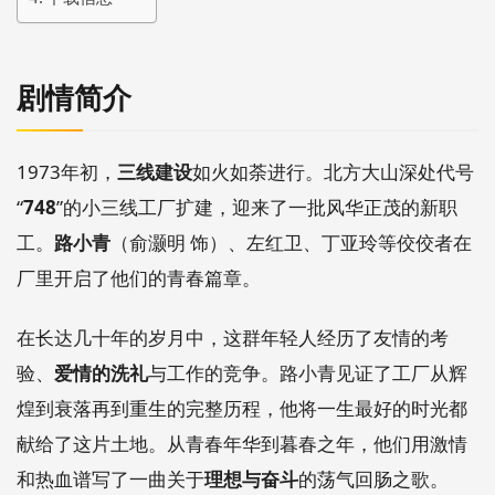
剧情简介
1973年初，
三线建设
如火如荼进行。北方大山深处代号
“
748
”的小三线工厂扩建，迎来了一批风华正茂的新职
工。
路小青
（俞灏明 饰）、左红卫、丁亚玲等佼佼者在
厂里开启了他们的青春篇章。
在长达几十年的岁月中，这群年轻人经历了友情的考
验、
爱情的洗礼
与工作的竞争。路小青见证了工厂从辉
煌到衰落再到重生的完整历程，他将一生最好的时光都
献给了这片土地。从青春年华到暮春之年，他们用激情
和热血谱写了一曲关于
理想与奋斗
的荡气回肠之歌。