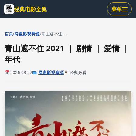
跳
经典电影全集
菜单
到
主
要
内
›
›
首页
网盘影视资源
青山遮不住 ...
容
青山遮不住 2021 ｜ 剧情 ｜ 爱情 ｜
年代
2026-03-27
网盘影视资源
经典必看