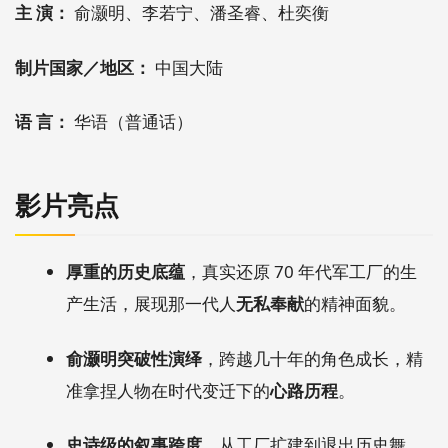
主 演：
俞灏明、李若宁、潘圣睿、杜奕衡
制片国家／地区：
中国大陆
语 言：
华语（普通话）
影片亮点
厚重的历史底蕴
，真实还原 70 年代军工厂的生
产生活，展现那一代人
无私奉献
的精神面貌。
俞灏明突破性演绎
，跨越几十年的角色成长，精
准拿捏人物在时代变迁下的
心路历程
。
史诗级的叙事跨度
，从工厂扩建到退出历史舞